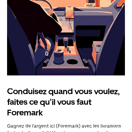
une
date.
Appuyez
sur
la
touche
d'échappement
pour
fermer
le
calendrier.
Conduisez quand vous voulez,
faites ce qu'il vous faut
Foremark
Gagnez de l'argent ici (Foremark) avec les livraisons