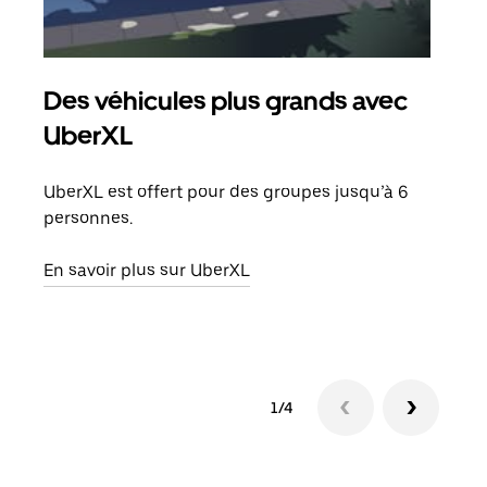
Des véhicules plus grands avec
Co
UberXL
Lors
votr
UberXL est offert pour des groupes jusqu’à 6
ajou
personnes.
de d
En savoir plus sur UberXL
En s
1/4