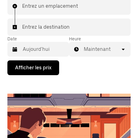
Entrez un emplacement
Entrez la destination
Date
Heure
Maintenant
Appuyez
Afficher les prix
sur
la
flèche
vers
le
bas
pour
interagir
avec
le
calendrier
et
sélectionner