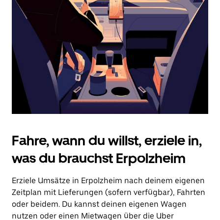
Drücke
die
Escape-
Taste,
um
den
Kalender
zu
schließen.
Fahre, wann du willst, erziele in,
was du brauchst Erpolzheim
Erziele Umsätze in Erpolzheim nach deinem eigenen
Zeitplan mit Lieferungen (sofern verfügbar), Fahrten
oder beidem. Du kannst deinen eigenen Wagen
nutzen oder einen Mietwagen über die Uber