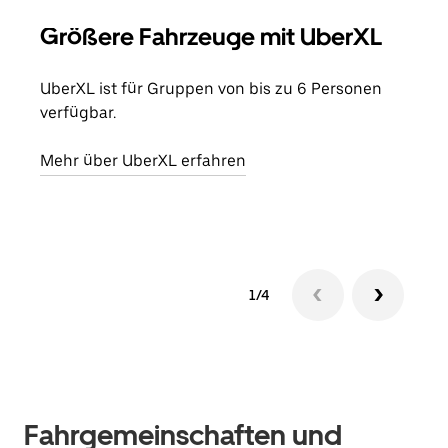
Größere Fahrzeuge mit UberXL
Gr
UberXL ist für Gruppen von bis zu 6 Personen
Wenn
verfügbar.
Grup
eige
Mehr über UberXL erfahren
Erfa
1/4
Fahrgemeinschaften und