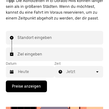
Tipp:
Die Abholzeiten in El Dorado Hills können länger
sein als in größeren Städten. Wenn du möchtest,
kannst du eine Fahrt im Voraus reservieren, um zu
einem Zeitpunkt abgeholt zu werden, der dir passt.
Standort eingeben
Ziel eingeben
Datum
Zeit
Jetzt
Drücke
Preise anzeigen
die
Nach-
unten-
Taste,
um