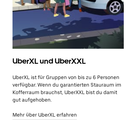
UberXL und UberXXL
Gr
UberXL ist für Gruppen von bis zu 6 Personen
Wenn
verfügbar. Wenn du garantierten Stauraum im
Grup
Kofferraum brauchst, UberXXL bist du damit
eige
gut aufgehoben.
Erfa
Mehr über UberXL erfahren