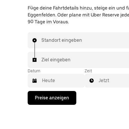
Füge deine Fahrtdetails hinzu, steige ein und f
Eggenfelden. Oder plane mit Uber Reserve jeder
90 Tage im Voraus.
Standort eingeben
Ziel eingeben
Datum
Zeit
Jetzt
Drücke
Preise anzeigen
die
Nach-
unten-
Taste,
um
mit