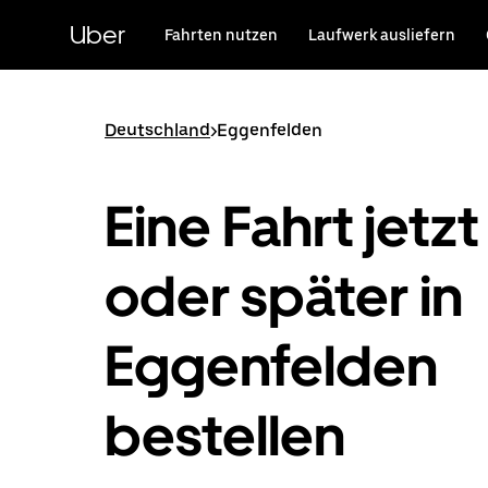
Direkt
zum
Uber
Fahrten nutzen
Laufwerk ausliefern
Hauptinhalt
Deutschland
>
Eggenfelden
Eine Fahrt jetzt
oder später in
Eggenfelden
bestellen