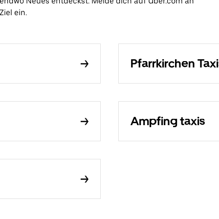
rgendwo Neues entdeckst: Melde dich auf Uber.com an
iel ein.
Pfarrkirchen Taxi
Ampfing taxis