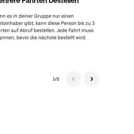
hrere Fahrten bestellen
Uber Shu
n es in deiner Gruppe nur einen
Unsere Shutt
toinhaber gibt, kann diese Person bis zu 3
Flughafentr
rten auf Abruf bestellen. Jede Fahrt muss
Veranstaltun
innen, bevor die nächste bestellt wird.
Shuttle-Ver
1/2