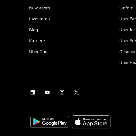
Newsroom
Liefern
Investoren
Uber Ea
Blog
Uber for
Karriere
Uber Fre
Uber One
Geschen
Uber He