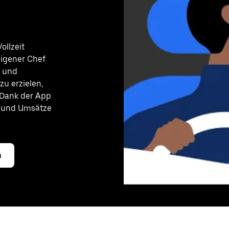
ollzeit
eigener Chef
e und
u erzielen,
 Dank der App
n und Umsätze
n