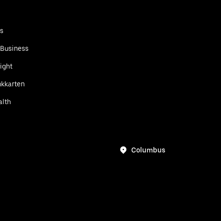
ts
 Business
ight
kkarten
alth
Columbus