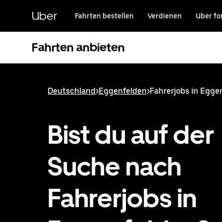
Direkt
zum
Uber
Fahrten bestellen
Verdienen
Uber fo
Hauptinhalt
Fahrten anbieten
Deutschland
>
Eggenfelden
>
Fahrerjobs in Egge
Bist du auf der
Suche nach
Fahrerjobs in