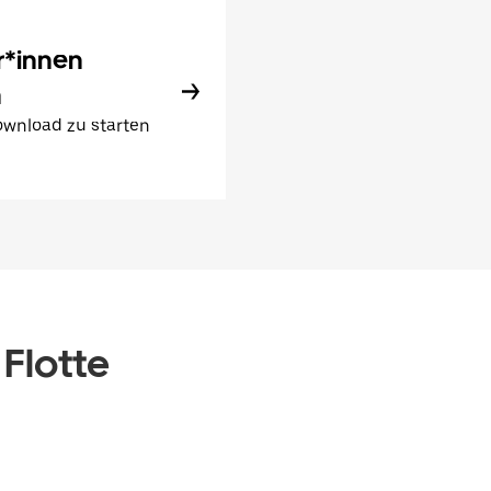
r*innen
n
wnload zu starten
 Flotte