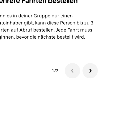
hrere Fahrten bestellen
Uber Shu
n es in deiner Gruppe nur einen
Unsere Shutt
toinhaber gibt, kann diese Person bis zu 3
Flughafentr
rten auf Abruf bestellen. Jede Fahrt muss
Veranstaltun
innen, bevor die nächste bestellt wird.
Shuttle-Ver
1/2