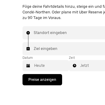
Füge deine Fahrtdetails hinzu, steige ein und f
Condé-Northen. Oder plane mit Uber Reserve je
zu 90 Tage im Voraus.
Standort eingeben
Ziel eingeben
Datum
Zeit
Jetzt
Drücke
Preise anzeigen
die
Nach-
unten-
Taste,
um
mit