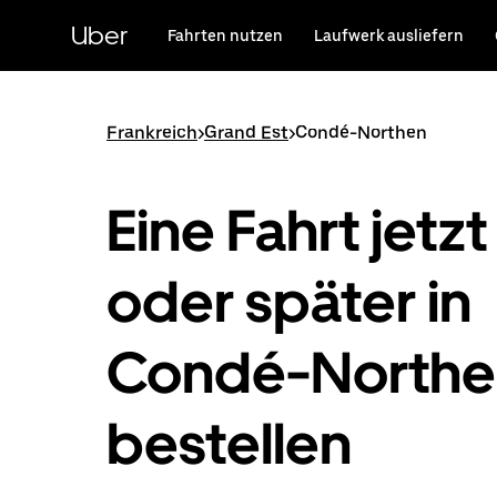
Direkt
zum
Uber
Fahrten nutzen
Laufwerk ausliefern
Hauptinhalt
Frankreich
>
Grand Est
>
Condé-Northen
Eine Fahrt jetzt
oder später in
Condé-Northe
bestellen