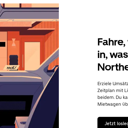
Fahre, 
in, wa
North
Erziele Umsät
Zeitplan mit L
beidem. Du ka
Mietwagen übe
Jetzt losl