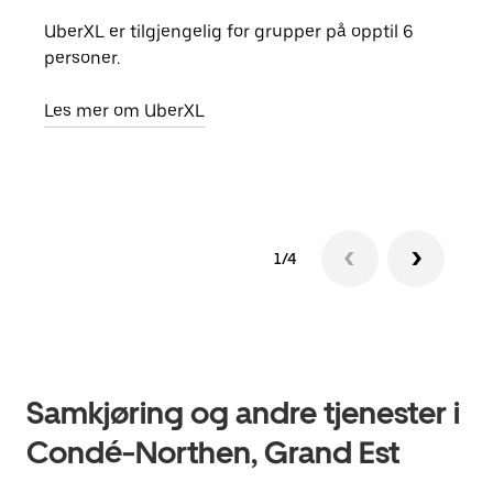
UberXL er tilgjengelig for grupper på opptil 6
Når d
personer.
grup
hent
Les mer om UberXL
Finn
1/4
Samkjøring og andre tjenester i
Condé-Northen, Grand Est