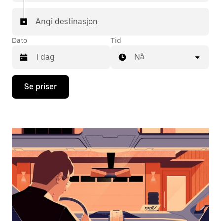
Angi destinasjon
Dato
Tid
Nå
Trykk
Se priser
på
piltast
ned
for
å
åpne
kalenderen
og
velge
en
dato.
Trykk
på
Esc-
knappen