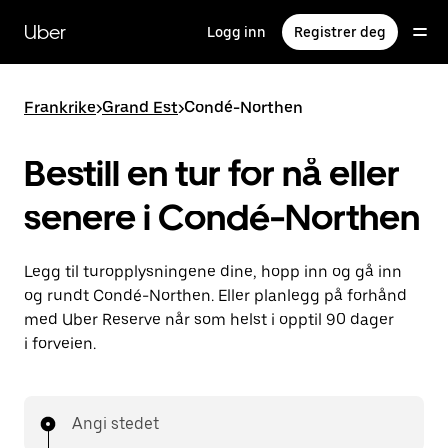
Hopp
til
Uber
Logg inn
Registrer deg
hovedinnholdet
Frankrike
>
Grand Est
>
Condé-Northen
Bestill en tur for nå eller
senere i Condé-Northen
Legg til turopplysningene dine, hopp inn og gå inn
og rundt Condé-Northen. Eller planlegg på forhånd
med Uber Reserve når som helst i opptil 90 dager
i forveien.
Angi stedet