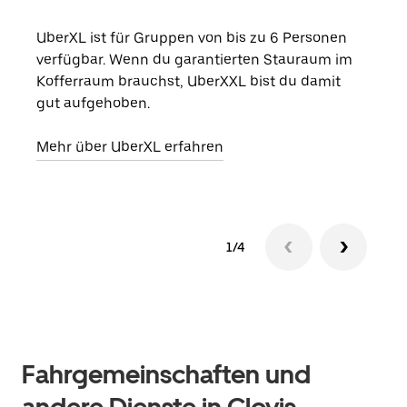
UberXL ist für Gruppen von bis zu 6 Personen
Wenn
verfügbar. Wenn du garantierten Stauraum im
Grup
Kofferraum brauchst, UberXXL bist du damit
eige
gut aufgehoben.
Erfa
Mehr über UberXL erfahren
1/4
Fahrgemeinschaften und