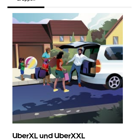
UberXL und UberXXL
Gr