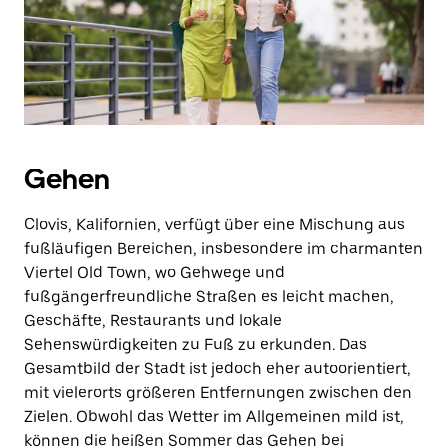
Escape-
Taste,
um
den
Kalender
zu
schließen.
Gehen
Clovis, Kalifornien, verfügt über eine Mischung aus
fußläufigen Bereichen, insbesondere im charmanten
Viertel Old Town, wo Gehwege und
fußgängerfreundliche Straßen es leicht machen,
Geschäfte, Restaurants und lokale
Sehenswürdigkeiten zu Fuß zu erkunden. Das
Gesamtbild der Stadt ist jedoch eher autoorientiert,
mit vielerorts größeren Entfernungen zwischen den
Zielen. Obwohl das Wetter im Allgemeinen mild ist,
können die heißen Sommer das Gehen bei