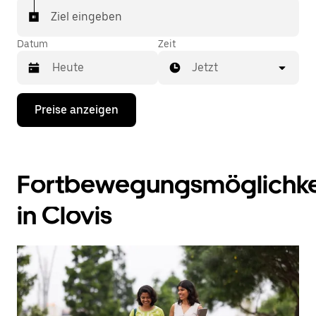
Ziel eingeben
Datum
Zeit
Jetzt
Drücke
Preise anzeigen
die
Nach-
unten-
Taste,
um
Fortbewegungsmöglichke
mit
dem
Kalender
in Clovis
zu
interagieren
und
ein
Datum
auszuwählen.
Drücke
die