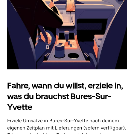
Drücke
die
Escape-
Taste,
um
den
Kalender
zu
schließen.
Fahre, wann du willst, erziele in,
was du brauchst Bures-Sur-
Yvette
Erziele Umsätze in Bures-Sur-Yvette nach deinem
eigenen Zeitplan mit Lieferungen (sofern verfügbar),