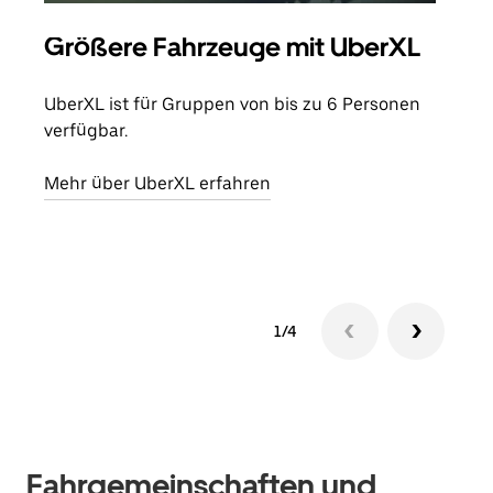
Größere Fahrzeuge mit UberXL
Gr
UberXL ist für Gruppen von bis zu 6 Personen
Wenn
verfügbar.
Grup
eige
Mehr über UberXL erfahren
Erfa
1/4
Fahrgemeinschaften und