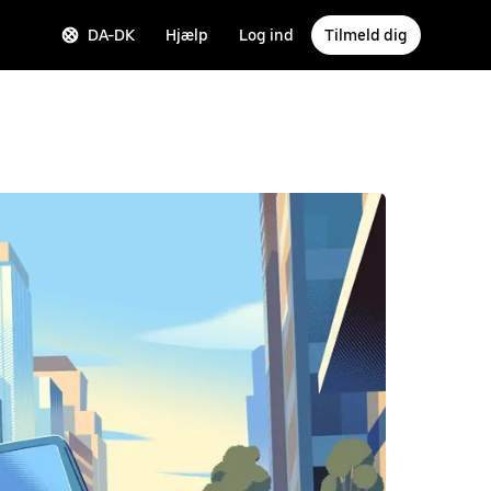
DA-DK
Hjælp
Log ind
Tilmeld dig