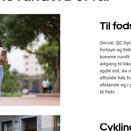
Til fod
Dorval, QC by
fortove og fo
komme rundt ti
adgang til loka
spille ind, da 
afholde folk fr
afstande og i 
til fods.
Cyklin