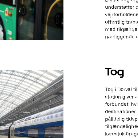
understøtter 
vejrforholdene
offentlig tran
med tilgængeli
nærliggende 
Tog
Tog i Dorval t
station giver a
forbundet, hvi
destinationer.
pålidelig tids
tilgængelighe
kørestolsbruge