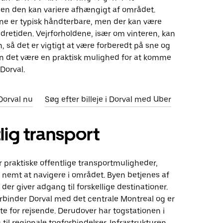
men den kan variere afhængigt af området.
ene er typisk håndterbare, men der kan være
yldretiden. Vejrforholdene, især om vinteren, kan
n, så det er vigtigt at være forberedt på sne og
kan det være en praktisk mulighed for at komme
 Dorval.
 Dorval nu
Søg efter billeje i Dorval med Uber
lig transport
r praktiske offentlige transportmuligheder,
t nemt at navigere i området. Byen betjenes af
 der giver adgang til forskellige destinationer.
orbinder Dorval med det centrale Montreal og er
ute for rejsende. Derudover har togstationen i
til regionale togforbindelser. Infrastrukturen