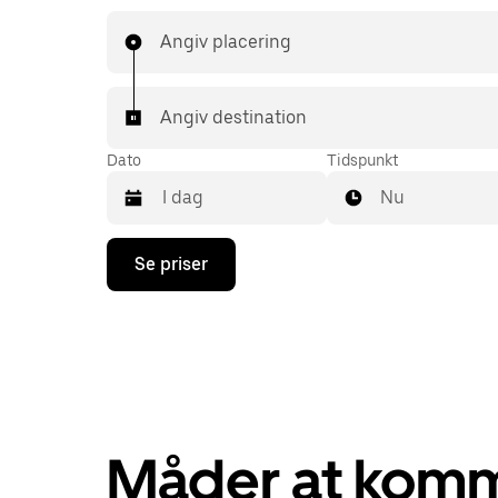
Angiv placering
Angiv destination
Dato
Tidspunkt
Nu
Tryk
Se priser
på
pil
ned
for
at
interagere
med
kalenderen,
og
vælg
Måder at komme
en
dato.