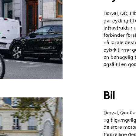
Dorval, QC, ti
gør cykling ti
infrastruktur 
forbinder for
nå lokale dest
cykelstierne g
en behagelig t
også til en go
Bil
Dorval, Quebec
og tilgængelig
de store motor
forskellige des