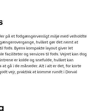
s
der på et fodgængervenligt miljø med velholdte
dgængerovergange, hvilket gør det nemt at
l fods. Byens kompakte layout giver let
le faciliteter og services til fods. Vejret kan dog
vintrene er kolde og snefulde, hvilket kan
a at gå i de måneder. Alt i alt er det, for korte
godt vejr, praktisk at komme rundt i Dorval
g