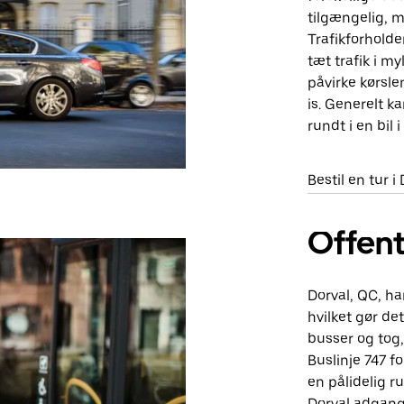
tilgængelig, 
Trafikforhold
tæt trafik i m
påvirke kørsle
is. Generelt 
rundt i en bil i
Bestil en tur i
Offent
Dorval, QC, ha
hvilket gør de
busser og tog,
Buslinje 747 f
en pålidelig r
Dorval adgang 