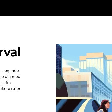
rval
 besøgende
lpe dig med
ejs fra
ulære ruter