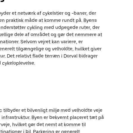
lbyder et netværk af cykelstier og -baner, der
l en praktisk måde at komme rundt på. Byens
understøtter cykling med udpegede ruter, der
skellige dele af området og gør det nemmere at
inationer. Selvom vejret kan variere, er
enerelt tilgængelige og velholdte, hvilket giver
ur. Det relativt flade terræn i Dorval bidrager
d cykeloplevelse.
 tilbyder et bilvenligt miljø med velholdte veje
 infrastruktur. Byen er bekvemt placeret tæt på
veje, hvilket gør det nemt at komme til
tinationer i bil. Parkering er generelt