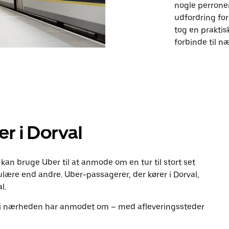
nogle perroner
udfordring for
tog en praktis
forbinde til n
r i Dorval
kan bruge Uber til at anmode om en tur til stort set
ulære end andre. Uber-passagerer, der kører i Dorval,
l.
 i nærheden har anmodet om – med afleveringssteder