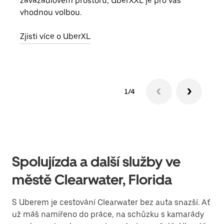
zavazadlovém prostoru, UberXXL je pro vás
míst
vhodnou volbou.
Zjis
Zjisti více o UberXL
1/4
Spolujízda a další služby ve
městě Clearwater, Florida
S Uberem je cestování Clearwater bez auta snazší. Ať
už máš namířeno do práce, na schůzku s kamarády