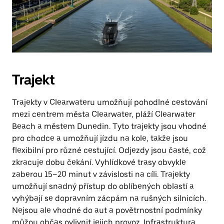
Trajekt
Trajekty v Clearwateru umožňují pohodlné cestování
mezi centrem města Clearwater, pláží Clearwater
Beach a městem Dunedin. Tyto trajekty jsou vhodné
pro chodce a umožňují jízdu na kole, takže jsou
flexibilní pro různé cestující. Odjezdy jsou časté, což
zkracuje dobu čekání. Vyhlídkové trasy obvykle
zaberou 15–20 minut v závislosti na cíli. Trajekty
umožňují snadný přístup do oblíbených oblastí a
vyhýbají se dopravním zácpám na rušných silnicích.
Nejsou ale vhodné do aut a povětrnostní podmínky
můžou občas ovlivnit jejich provoz. Infrastruktura