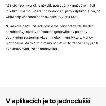
Až řidič jízdu ukončí, je několik způsobů, jak můžeš nahlásit
jakoukoli zpětnou vazbu: při hodnocení jízdy v aplikaci Uber, na
webu
help.uber.com
nebo na čísle 800 664 1378.
*Ukázkové ceny jízd jsou průměrné ceny pouze za UberX a
nezohledňují rozdíly způsobené geografickou polohou,
dopravními zdrženími, akcemi nebo jinými faktory. Mohou
platit pevné sazby a minimální poplatky. Skutečné ceny jízd a
naplánovaných jízd se mohou lišit.
V aplikacích je to jednodušší