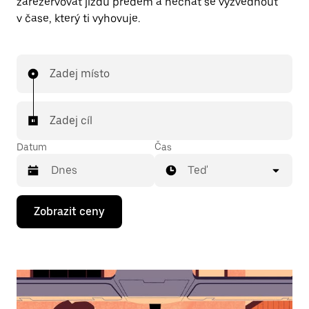
zarezervovat jízdu předem a nechat se vyzvednout
v čase, který ti vyhovuje.
Zadej místo
Zadej cíl
Datum
Čas
Teď
Stisknutím
Zobrazit ceny
klávesy
se
šipkou
dolů
otevřeš
kalendář
a můžeš
vybrat