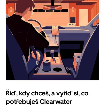
datum.
Stisknutím
klávesy
Esc
zavřeš
kalendář.
Řiď, kdy chceš, a vyřiď si, co
potřebuješ Clearwater