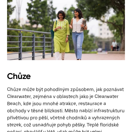
Chůze
Chůze může být pohodlným způsobem, jak poznávat
Clearwater, zejména v oblastech jako je Clearwater
Beach, kde jsou mnohé atrakce, restaurace a
obchody v těsné blízkosti. Město nabízí infrastrukturu
přívětivou pro pěší, včetně chodníků a vyhrazených
stezek, což usnadňuje pohyb pěšky. Teplé floridské
počasí, obzvlášť v létě, však může být velmi