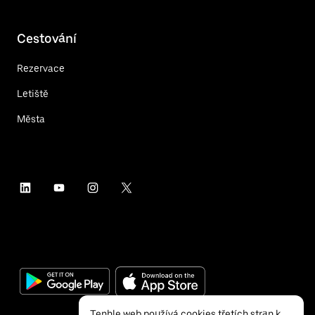
Cestování
Rezervace
Letiště
Města
Tenhle web používá cookies třetích stran k