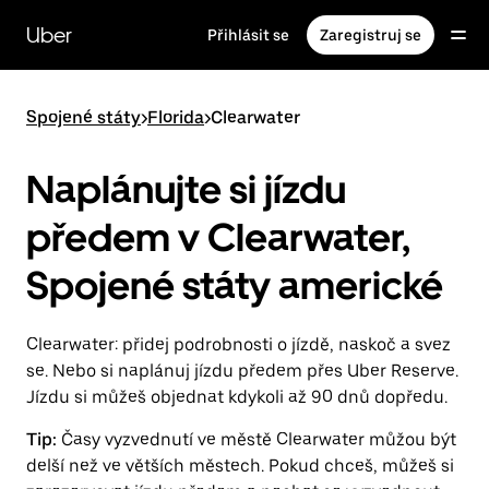
Přeskočit
na
Uber
Přihlásit se
Zaregistruj se
hlavní
obsah
Spojené státy
>
Florida
>
Clearwater
Naplánujte si jízdu
předem v Clearwater,
Spojené státy americké
Clearwater: přidej podrobnosti o jízdě, naskoč a svez
se. Nebo si naplánuj jízdu předem přes Uber Reserve.
Jízdu si můžeš objednat kdykoli až 90 dnů dopředu.
Tip:
Časy vyzvednutí ve městě Clearwater můžou být
delší než ve větších městech. Pokud chceš, můžeš si