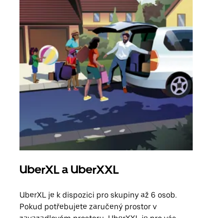
UberXL a UberXXL
Sku
UberXL je k dispozici pro skupiny až 6 osob.
Když
Pokud potřebujete zaručený prostor v
skup