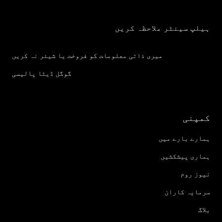
ہیلپ سینٹر ملاحظہ کریں
میری ذاتی معلومات کو فروخت یا شیئر نہ کریں
گوگل ڈیٹا پالیسی
کمپنی
ہمارے بارے میں
ہماری پیشکشیں
نیوز روم
سرمایہ کاران
بلاگ