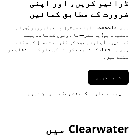
ڈرائیو کریں، اور اپنی
ضرورت کے مطابق کمائیں
میں Clearwater اپنے شیڈول پر ڈیلیوریز (جہاں
دستیاب ہو) یا سفر—یا دونوں کے ساتھ پیسہ
کمائیں۔ آپ اپنی خود کی کار استعمال کر سکتے
ہیں یا Uber کے ذریعے کرائے کی کار کا انتخاب کر
سکتے ہیں۔
شروع کریں
پہلے سے ایک اکاؤنٹ ہے؟ سائن ان کریں
Clearwater میں