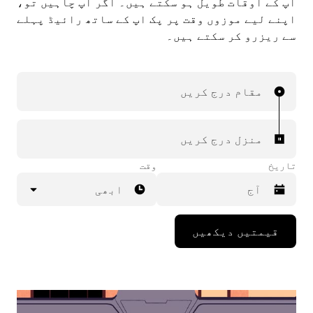
اپ کے اوقات طویل ہو سکتے ہيں۔ اگر آپ چاہیں تو،
اپنے لیے موزوں وقت پر پک اپ کے ساتھ رائیڈ پہلے
سے ریزرو کر سکتے ہیں۔
مقام درج کریں
منزل درج کریں
تاریخ
وقت
ابھی
Press
قیمتیں دیکھیں
the
down
arrow
key
to
interact
with