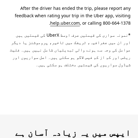
After the driver has ended the trip, please report any
feedback when rating your trip in the Uber app, visiting
help.uber.com
, or calling 800-664-1378.
*نمونہ سواری کی قیمتیں صرف اوسط UberX کی قیمتیں ہیں
اور ان میں جغرافیہ، ٹریفک میں تاخیر، پروموشنز یا دیگر
عوامل کی وجہ سے ہونے والی تبدیلیاں شامل نہیں ہیں۔ فلیٹ
ریٹس اور کم از کم فیس لاگو ہو سکتی ہیں۔ اصل سواریوں اور
شیڈول سواریوں کی قیمتیں مختلف ہو سکتی ہیں۔
ایپس میں یہ زیادہ آسان ہے