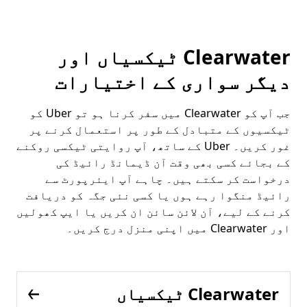
Clearwater ٹیکسیاں اور
دیگر سواری کے اختیارات
جب آپ کو Clearwater میں سفر کرنا ہو تو Uber کو
ٹیکسیوں کے متبادل کے طور پر استعمال کرنے پر
غور کریں۔ Uber کے ساتھ، آپ روایتی ٹیکسی روکنے
کے بجائے کسی بھی وقت آن ڈیمانڈ رائیڈ کی
درخواست کر سکتے ہیں۔ چاہے آپ ایئرپورٹ سے
رائیڈ منگوا رہے ہوں یا کسی نئی جگہ کو دریافت
کرنے کے لیے، آن لائن سائن ان کریں یا ایپ کھولیں
اور Clearwater میں اپنی منزل درج کریں۔
Clearwater ٹیکسیاں