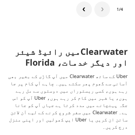
1/4
Clearwaterمیں رائیڈ شیئر
اور دیگر خدمات، Florida
Uber کے ساتھ Clearwater میں آپ گاڑی کے بغیر بھی
آسانی سے گھوم پھر سکتے ہیں۔ چاہے آپ کام پر جا
رہے ہوں، کسی ریستوراں میں دوستوں سے مل رہے
ہوں، یا شہر میں کام کر رہے ہوں، Uber آپ کو اس
جگہ پہنچانے میں مدد کرتا ہے جہاں آپ کو جانا
ہے۔ Clearwater میں سفر شروع کرنے کے لیے آن لائن
سائن ان کریں یا Uber ایپ کھولیں اور اپنی منزل
درج کریں۔