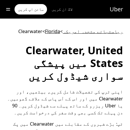
رکزی
واد
Uber
لاگ ان کریں
سائن اپ کریں
ر
ائیں
ریاستہائے متحدہ امریکہ
>
Florida
>
Clearwater
Clearwater, United
States میں پیشگی
سواری شیڈول کریں
اپنی ٹرپ کی تفصیلات شامل کریں، بیٹھیں، اور
Clearwater میں اور اس کے آس پاس کے علاقے گھومیں۔
یا Uber ریزرو کے ساتھ پہلے سے شیڈول کریں۔ 90
دن پہلے تک کسی بھی وقت سفر کی درخواست کریں۔
ٹپ:
بڑے شہروں کے مقابلے میں Clearwater میں پک