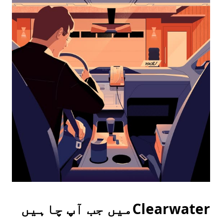
the
calendar
and
select
a
date.
Press
the
escape
button
to
close
the
calendar.
Clearwaterمیں جب آپ چاہیں