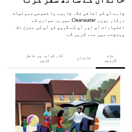
چاہے آپ کو اضافی جگہ چاہیے یا خصوصی سہولیات
درکار ہوں، Clearwater میں یہ سواری کے
اختیارات آپ اور آپ کے گروپ کو آپ کی منزل تک
پہنچنے میں مدد کریں گے۔
بڑے
کار کرایہ پر حاصل
خاندان
گروپس
کریں