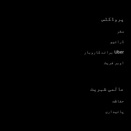
پروڈکٹس
سفر
ڈرائیو
Uber برائے کاروبار
اوبر فریٹ
عالمی شہریت
حفاظت
پائیداری