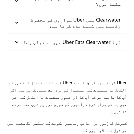
سکتا ہوں؟
Clearwater میں Uber سواروں کو محفوظ
رکھنے میں کیسے مدد کرتا ہے؟
کیا Uber Eats Clearwater میں دستیاب ہے؟
Uber ڈرائیورز کی جانب سے Uber ایپ کا استعمال کرتے ہوئے
الکحل یا منشیات کے استعمال کو برداشت نہیں کرتی ہے۔ اگر
آپ کا ماننا ہو کہ آپ کا ڈرائیور منشیات یا الکحل کے اثر
میں ہے تو براہِ کرم ڈرائیور کو فوری طور پر ٹرپ ختم کرنے
کا کہیں۔
کمرشل گاڑیوں پر اضافی ریاستی حکومت کے ٹیکسز لگ سکتے ہیں
جو ٹول کے علاوہ ہوں گے۔