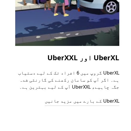
UberXL اور UberXXL
گرو
UberXL گروپ میں 6 افراد تک کے لیے دستیاب
جب آپ
ہے۔ اگر آپ کو سامان رکھنے کی گارنٹی شدہ
رائیڈ
جگہ چاہیے، UberXXL آپ کے لیے بہترین ہے۔
مرضی 
سکتا
UberXL کے بارے میں مزید جانیں
گروپ 