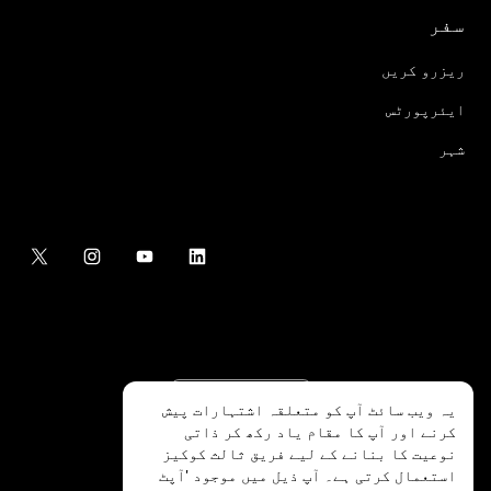
سفر
ریزرو کریں
ایئرپورٹس
شہر
یہ ویب سائٹ آپ کو متعلقہ اشتہارات پیش
کرنے اور آپ کا مقام یاد رکھ کر ذاتی
نوعیت کا بنانے کے لیے فریق ثالث کوکیز
استعمال کرتی ہے۔ آپ ذیل میں موجود 'آپٹ