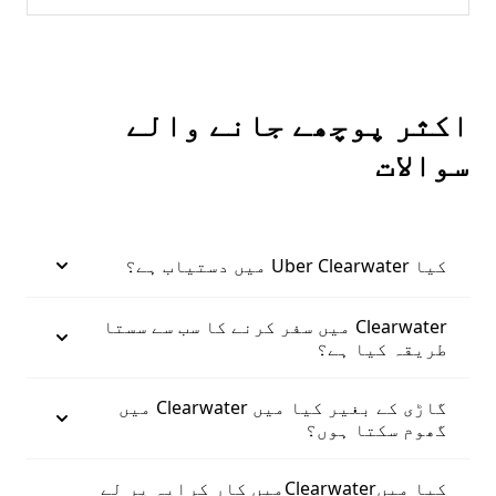
اکثر پوچھے جانے والے
سوالات
کیا Uber Clearwater میں دستیاب ہے؟
Clearwater میں سفر کرنے کا سب سے سستا
طریقہ کیا ہے؟
گاڑی کے بغیر کیا میں Clearwater میں
گھوم سکتا ہوں؟
کیا میںClearwaterمیں کار کرایہ پر لے