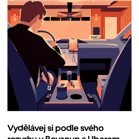
vybrat
datum.
Stisknutím
klávesy
Esc
zavřeš
kalendář.
Vydělávej si podle svého