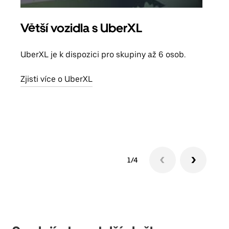
Větší vozidla s UberXL
Sku
UberXL je k dispozici pro skupiny až 6 osob.
Když
skup
Zjisti více o UberXL
míst
Zjis
1/4