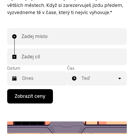
větších městech. Když si zarezervuješ jízdu předem,
vyzvedneme tě v čase, který ti nejvíc vyhovuje.*
Zadej místo
Zadej cíl
Datum
Čas
Teď
Stisknutím
Zobrazit ceny
klávesy
se
šipkou
dolů
otevřeš
kalendář
a můžeš