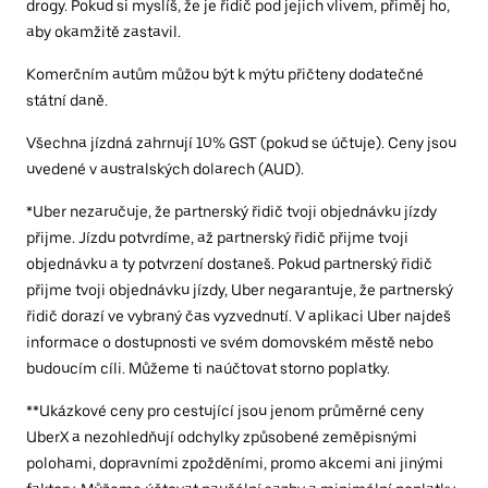
drogy. Pokud si myslíš, že je řidič pod jejich vlivem, přiměj ho,
aby okamžitě zastavil.
Komerčním autům můžou být k mýtu přičteny dodatečné
státní daně.
Všechna jízdná zahrnují 10% GST (pokud se účtuje). Ceny jsou
uvedené v australských dolarech (AUD).
*Uber nezaručuje, že partnerský řidič tvoji objednávku jízdy
přijme. Jízdu potvrdíme, až partnerský řidič přijme tvoji
objednávku a ty potvrzení dostaneš. Pokud partnerský řidič
přijme tvoji objednávku jízdy, Uber negarantuje, že partnerský
řidič dorazí ve vybraný čas vyzvednutí. V aplikaci Uber najdeš
informace o dostupnosti ve svém domovském městě nebo
budoucím cíli. Můžeme ti naúčtovat storno poplatky.
**Ukázkové ceny pro cestující jsou jenom průměrné ceny
UberX a nezohledňují odchylky způsobené zeměpisnými
polohami, dopravními zpožděními, promo akcemi ani jinými