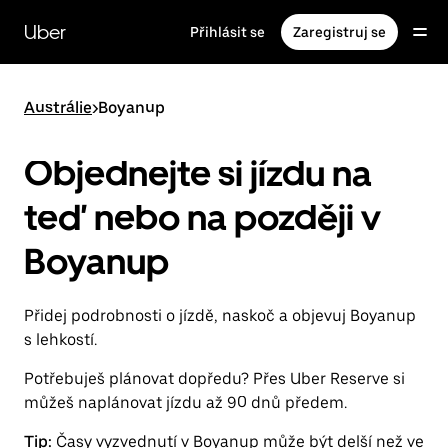
Přeskočit
na
Uber
Přihlásit se
Zaregistruj se
hlavní
obsah
Austrálie
>
Boyanup
Objednejte si jízdu na
teď nebo na později v
Boyanup
Přidej podrobnosti o jízdě, naskoč a objevuj Boyanup
s lehkostí.
Potřebuješ plánovat dopředu? Přes Uber Reserve si
můžeš naplánovat jízdu až 90 dnů předem.
Tip:
Časy vyzvednutí v Boyanup může být delší než ve