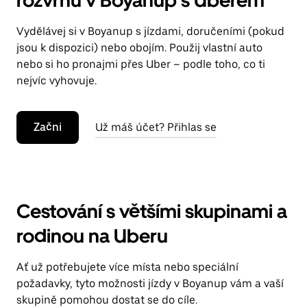
rozvrhu v Boyanup s Uberem
Vydělávej si v Boyanup s jízdami, doručeními (pokud
jsou k dispozici) nebo obojím. Použij vlastní auto
nebo si ho pronajmi přes Uber – podle toho, co ti
nejvíc vyhovuje.
Začni
Už máš účet? Přihlas se
Cestování s většími skupinami a
rodinou na Uberu
Ať už potřebujete více místa nebo speciální
požadavky, tyto možnosti jízdy v Boyanup vám a vaší
skupině pomohou dostat se do cíle.