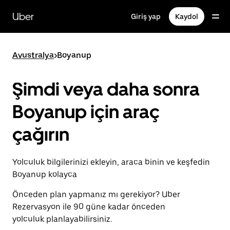
Ana
içeriğe
Uber
Giriş yap
Kaydol
gidin
Avustralya
>
Boyanup
Şimdi veya daha sonra
Boyanup için araç
çağırın
Yolculuk bilgilerinizi ekleyin, araca binin ve keşfedin
Boyanup kolayca
Önceden plan yapmanız mı gerekiyor? Uber
Rezervasyon ile 90 güne kadar önceden
yolculuk planlayabilirsiniz.