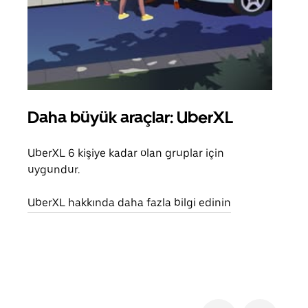
Daha büyük araçlar: UberXL
Gru
UberXL 6 kişiye kadar olan gruplar için
Arkad
uygundur.
yolc
alım 
UberXL hakkında daha fazla bilgi edinin
Grup
edin