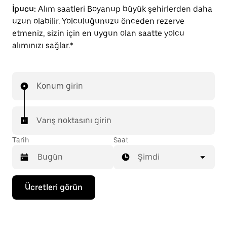
İpucu:
Alım saatleri Boyanup büyük şehirlerden daha
uzun olabilir. Yolculuğunuzu önceden rezerve
etmeniz, sizin için en uygun olan saatte yolcu
alımınızı sağlar.*
Konum girin
Varış noktasını girin
Tarih
Saat
Şimdi
Takvimle
Ücretleri görün
etkileşime
geçmek
ve
bir