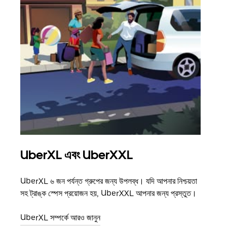
UberXL এবং UberXXL
গ্রু
UberXL ৬ জন পর্যন্ত গ্রুপের জন্য উপলব্ধ। যদি আপনার নিশ্চয়তা
যখন আপ
সহ ট্রাঙ্ক স্পেস প্রয়োজন হয়, UberXXL আপনার জন্য প্রস্তুত।
জানান
যোগ ক
UberXL সম্পর্কে আরও জানুন