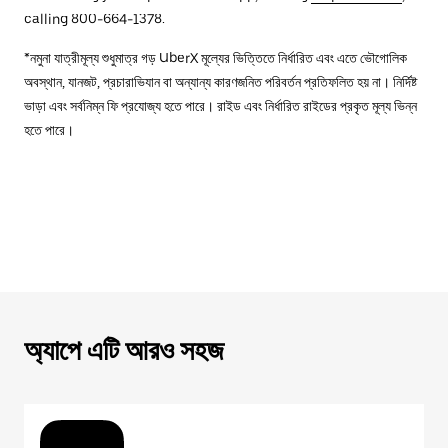
calling 800-664-1378.
*নমুনা যাত্রীমূল্য শুধুমাত্র গড় UberX মূল্যের ভিত্তিতে নির্ধারিত এবং এতে ভৌগোলিক
অবস্থান, যানজট, প্রচারাভিযান বা অন্যান্য কারণজনিত পরিবর্তন প্রতিফলিত হয় না। নির্দিষ্ট
ভাড়া এবং সর্বনিম্ন ফি প্রযোজ্য হতে পারে। রাইড এবং নির্ধারিত রাইডের প্রকৃত মূল্য ভিন্ন
হতে পারে।
অ্যাপে এটি আরও সহজ