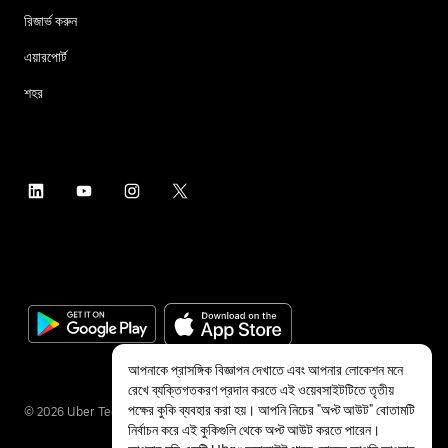
রিজার্ভ করুন
এয়ারপোর্ট
শহর
আপনাকে প্রাসঙ্গিক বিজ্ঞাপন দেখাতে এবং আপনার লোকেশন মনে
রেখে ব্যক্তিগতকরণ প্রদান করতে এই ওয়েবসাইটটিতে তৃতীয়
পক্ষের কুকি ব্যবহার করা হয়। আপনি নিচের "অপ্ট আউট" বোতামটি
©
2026
Uber Technologies Inc.
নির্বাচন করে এই কুকিগুলি থেকে অপ্ট আউট করতে পারেন।