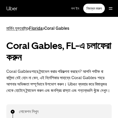
বাদ
দিয়ে
Uber
লগ ইন
নিবন্ধন করুন
প্রধান
বিষয়সূচিতে
যান
মার্কিন যুক্তরাষ্ট্র
>
Florida
>
Coral Gables
Coral Gables, FL-এ চলাফেরা
করুন
Coral Gablesশহরে ট্র্যাভেল করার পরিকল্পনা করছেন? আপনি পর্যটক বা
বাসিন্দা যেই হোন না কেন, এই নির্দেশিকার সাহায্যে Coral Gables শহরে
আপনার অভিজ্ঞতা সম্পূর্ণভাবে উপভোগ করুন। Uber ব্যবহার করে বিমানবন্দর
থেকে হোটেলে ট্র্যাভেল করুন এবং জনপ্রিয় রাস্তা এবং গন্তব্যগুলি খুঁজে দেখুন।
লোকেশন লিখুন