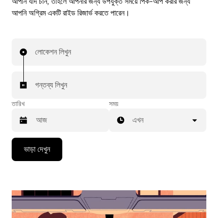
আপনি যদি চান, তাহলে আপনার জন্য উপযুক্ত সময়ে পিক-আপ করার জন্য
আপনি অগ্রিম একটি রাইড রিজার্ভ করতে পারেন।
লোকেশন লিখুন
গন্তব্য লিখুন
তারিখ
সময়
এখন
Press
ভাড়া দেখুন
the
down
arrow
key
to
interact
with
the