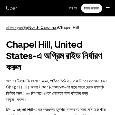
বাদ
দিয়ে
Uber
লগ ইন
নিবন্ধন করুন
প্রধান
বিষয়সূচিতে
যান
মার্কিন যুক্তরাষ্ট্র
>
North Carolina
>
Chapel Hill
Chapel Hill, United
States-এ অগ্রিম রাইড নির্ধারণ
করুন
আপনার ট্রিপের বিবরণ যোগ করুন, গাড়িতে উঠে বসুন এবং ভিতরে যাতায়াত করুন
Chapel Hill। অথবা Uber Reserve-এর সাথে আগে থেকে সময়সূচি
নির্ধারণ করুন। ৯০ দিন আগে থেকে যেকোনো সময় রাইডের জন্য
অনুরোধ করুন।
টিপ:
Chapel Hill-এ বড় শহরগুলির তুলনায় পিকআপের সময় বেশি হতে পারে।