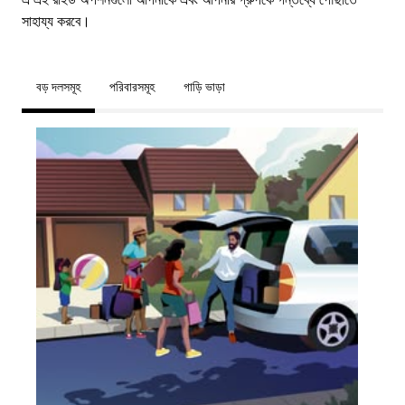
সাহায্য করবে।
বড় দলসমূহ
পরিবারসমূহ
গাড়ি ভাড়া