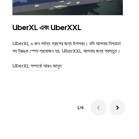
UberXL এবং UberXXL
গ্রু
UberXL ৬ জন পর্যন্ত গ্রুপের জন্য উপলব্ধ। যদি আপনার নিশ্চয়তা
যখন আপ
সহ ট্রাঙ্ক স্পেস প্রয়োজন হয়, UberXXL আপনার জন্য প্রস্তুত।
জানান
যোগ ক
UberXL সম্পর্কে আরও জানুন
গ্রুপ 
1/4