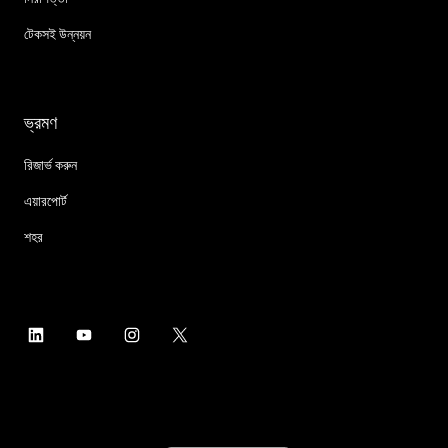
টেকসই উন্নয়ন
ভ্রমণ
রিজার্ভ করুন
এয়ারপোর্ট
শহর