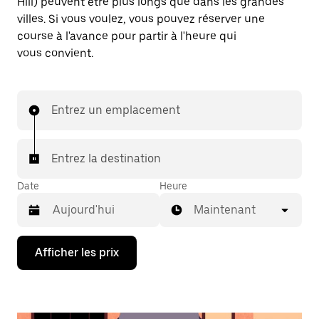
Hill) peuvent être plus longs que dans les grandes
villes. Si vous voulez, vous pouvez réserver une
course à l'avance pour partir à l'heure qui
vous convient.
Entrez un emplacement
Entrez la destination
Date
Heure
Maintenant
Appuyez
Afficher les prix
sur
la
flèche
vers
le