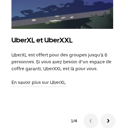
UberXL et UberXXL
Co
UberXL est offert pour des groupes jusqu’à 6
Lors
personnes. Si vous avez besoin d’un espace de
votr
coffre garanti, UberXXL est là pour vous.
ajou
de d
En savoir plus sur UberXL
En s
1/4