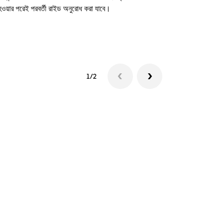
 হওয়ার পরেই পরবর্তী রাইড অনুরোধ করা যাবে।
শাটল উপলব্ধতা দে
1/2