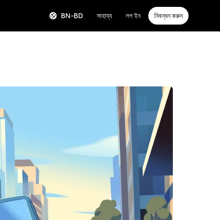
BN-BD
সাহায্য
লগ ইন
নিবন্ধন করুন