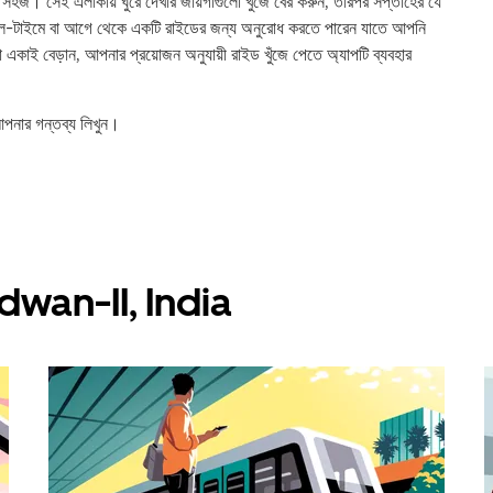
জ। সেই এলাকায় ঘুরে দেখার জায়গাগুলো খুঁজে বের করুন, তারপর সপ্তাহের যে
ল-টাইমে বা আগে থেকে একটি রাইডের জন্য অনুরোধ করতে পারেন যাতে আপনি
 একাই বেড়ান, আপনার প্রয়োজন অনুযায়ী রাইড খুঁজে পেতে অ্যাপটি ব্যবহার
নার গন্তব্য লিখুন।
Burdwan-II, India