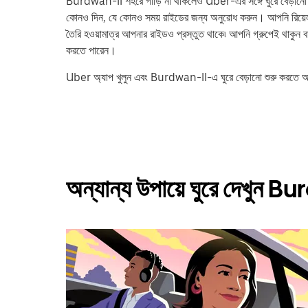
Burdwan-II শহরে গাড়ি না থাকলেও Uber-এর সঙ্গে ঘুরে বেড়ানো সহ
কোনও দিন, যে কোনও সময় রাইডের জন্য অনুরোধ করুন। আপনি রিয়ে
তৈরি হওয়ামাত্র আপনার রাইডও প্রস্তুত থাকে৷ আপনি গ্রুপেই থাকুন বা
করতে পারেন।
Uber অ্যাপ খুলুন এবং Burdwan-II-এ ঘুরে বেড়ানো শুরু করতে আপ
অন্যান্য উপায়ে ঘুরে দেখুন 