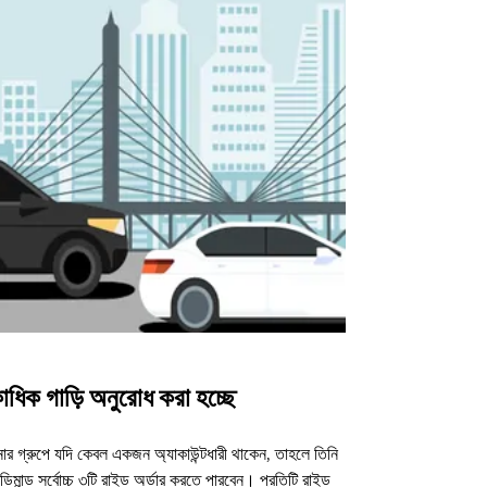
াধিক গাড়ি অনুরোধ করা হচ্ছে
উবার শাটল
র গ্রুপে যদি কেবল একজন অ্যাকাউন্টধারী থাকেন, তাহলে তিনি
আমাদের শাটল অপশন ন
িমান্ড সর্বোচ্চ ৩টি রাইড অর্ডার করতে পারবেন। প্রতিটি রাইড
ভেন্যুগুলোর জন্য