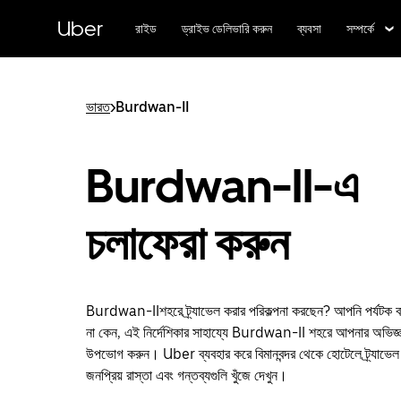
বাদ
দিয়ে
Uber
রাইড
ড্রাইভ ডেলিভারি করুন
ব্যবসা
সম্পর্কে
প্রধান
বিষয়সূচিতে
যান
ভারত
>
Burdwan-II
Burdwan-II-এ
চলাফেরা করুন
Burdwan-IIশহরে ট্র্যাভেল করার পরিকল্পনা করছেন? আপনি পর্যটক বা 
না কেন, এই নির্দেশিকার সাহায্যে Burdwan-II শহরে আপনার অভিজ্ঞতা
উপভোগ করুন। Uber ব্যবহার করে বিমানবন্দর থেকে হোটেলে ট্র্যাভেল
জনপ্রিয় রাস্তা এবং গন্তব্যগুলি খুঁজে দেখুন।