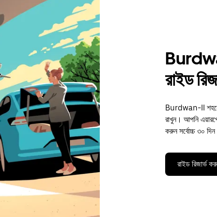
Burdwa
রাইড রিজা
Burdwan-II শহরে আ
রাখুন। আপনি এয়ারপোর্
করুন সর্বোচ্চ ৩০ দ
রাইড রিজার্ভ কর