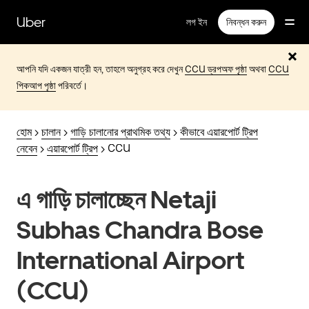
বাদ
দিয়ে
Uber
লগ ইন
নিবন্ধন করুন
প্রধান
বিষয়সূচিতে
যান
আপনি যদি একজন যাত্রী হন, তাহলে অনুগ্রহ করে দেখুন
CCU ড্রপঅফ পৃষ্ঠা
অথবা
CCU
পিকআপ পৃষ্ঠা
পরিবর্তে।
হোম
>
চালান
>
গাড়ি চালানোর প্রাথমিক তথ্য
>
কীভাবে এয়ারপোর্ট ট্রিপ
নেবেন
>
এয়ারপোর্ট ট্রিপ
> CCU
এ গাড়ি চালাচ্ছেন Netaji
Subhas Chandra Bose
International Airport
(CCU)