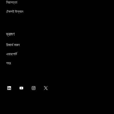
নিরাপত্তা
টেকসই উন্নয়ন
ভ্রমণ
রিজার্ভ করুন
এয়ারপোর্ট
শহর