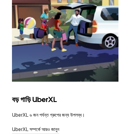
বড় গাড়ি UberXL
গ্রু
UberXL ৬ জন পর্যন্ত গ্রুপের জন্য উপলব্ধ।
যখন আপ
জানান
UberXL সম্পর্কে আরও জানুন
যোগ ক