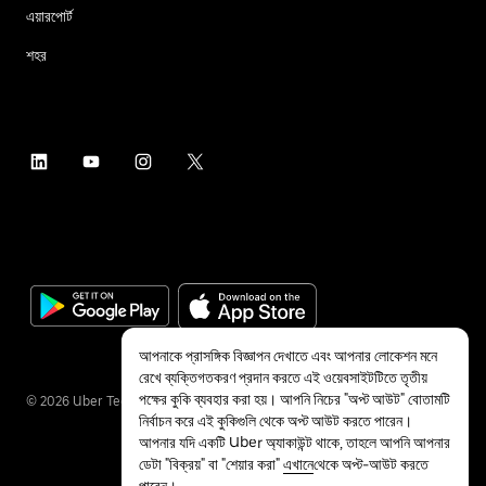
এয়ারপোর্ট
শহর
আপনাকে প্রাসঙ্গিক বিজ্ঞাপন দেখাতে এবং আপনার লোকেশন মনে
রেখে ব্যক্তিগতকরণ প্রদান করতে এই ওয়েবসাইটটিতে তৃতীয়
পক্ষের কুকি ব্যবহার করা হয়। আপনি নিচের "অপ্ট আউট" বোতামটি
©
2026
Uber Technologies Inc.
নির্বাচন করে এই কুকিগুলি থেকে অপ্ট আউট করতে পারেন।
আপনার যদি একটি Uber অ্যাকাউন্ট থাকে, তাহলে আপনি আপনার
ডেটা "বিক্রয়" বা "শেয়ার করা"
এখানে
থেকে অপ্ট-আউট করতে