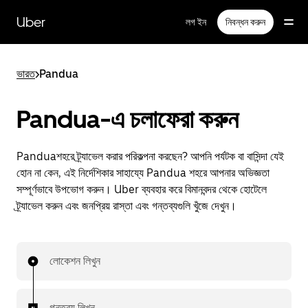
বাদ
দিয়ে
Uber
লগ ইন
নিবন্ধন করুন
প্রধান
বিষয়সূচিতে
যান
ভারত
>
Pandua
Pandua-এ চলাফেরা করুন
Panduaশহরে ট্র্যাভেল করার পরিকল্পনা করছেন? আপনি পর্যটক বা বাসিন্দা যেই
হোন না কেন, এই নির্দেশিকার সাহায্যে Pandua শহরে আপনার অভিজ্ঞতা
সম্পূর্ণভাবে উপভোগ করুন। Uber ব্যবহার করে বিমানবন্দর থেকে হোটেলে
ট্র্যাভেল করুন এবং জনপ্রিয় রাস্তা এবং গন্তব্যগুলি খুঁজে দেখুন।
লোকেশন লিখুন
গন্তব্য লিখুন