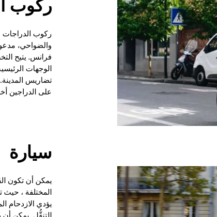
ركوب ال
ركوب الدراجات ف
والضواحي، مدعومً
فرانس. يتيح التخ
الوجهات الرئيسي
تضاريس المدينة.
على الدراجين أخذ
سيارة
يمكن أن تكون ال
المختلفة ، حيث ت
يؤدي الازدحام ال
التنقُّل. يمكن أ