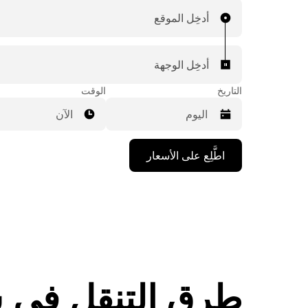
أدخِل الموقع
أدخِل الوجهة
التاريخ
الوقت
الآن
اضغط
اطَّلِع على الأسعار
على
مفتاح
السهم
المتجه
للأسفل
لاستخدام
التقويم
واختيار
التاريخ.
طرق التنقل في 
اضغط
على
زر