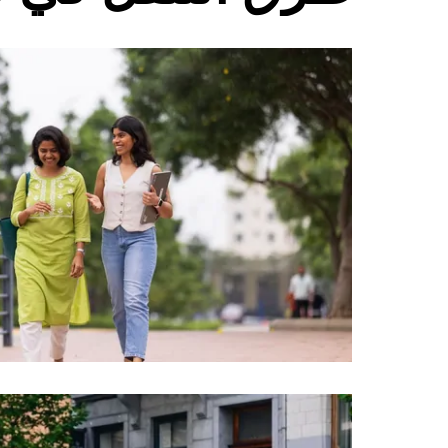
الخروج
لإغلاق
التقويم.