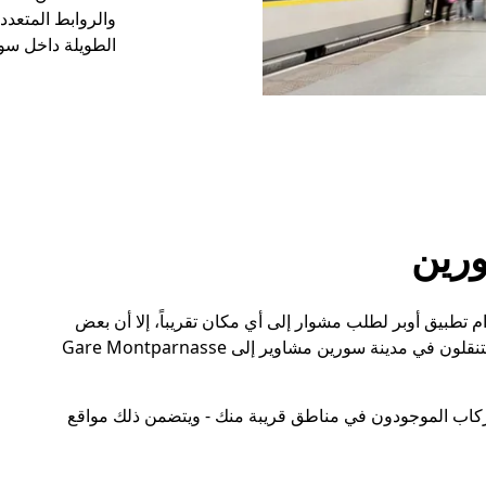
والروابط المتعددة
الطويلة داخل سور
رين
 تطبيق أوبر لطلب مشوار إلى أي مكان تقريباً، إلا أن بعض
الوجهات أكثر شعبيةً من غيرها. يطلب ركاب أوبر الذين يتنقلون في مدينة سورين مشاوير إلى Gare Montparnasse
لركاب الموجودون في مناطق قريبة منك - ويتضمن ذلك مواقع