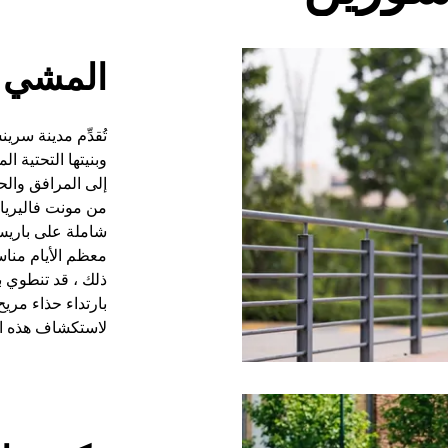
المشي
تُقدِّم مدينة سري
وبنيتها التحتية ا
إلى المرافق والحد
من مونت فاليريان
شاملة على باريس
معظم الأيام منا
ذلك ، قد تنطوي 
بارتداء حذاء مري
لاستكشاف هذه ال