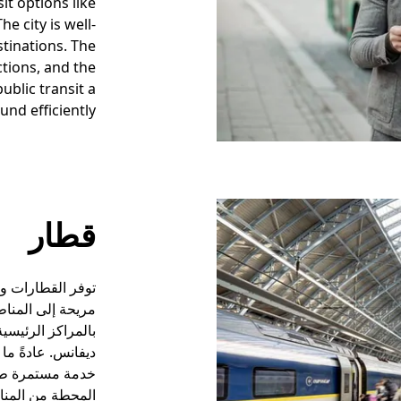
it options like
he city is well-
stinations. The
tions, and the
blic transit a
nd efficiently.
قطار
توفر القطارات و
مريحة إلى المناط
بالمراكز الرئيس
ديفانس. عادةً م
خدمة مستمرة طوال
المحطة من المنا