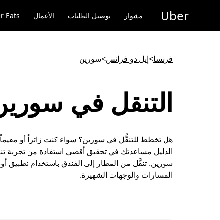
خطٍ
Uber
لوصول
مشوار
توصيل الطلبات
الأعمال
r Eats
لى
لمحتوى
لرئيسي
فرنسا
>
إيل دو فرانس
>
سورين
التنقل في سورين
هل تخطط للتنقُّل في سورين؟ سواء كنت زائراً أو مقيماً،
الدليل مساعدتك في تحقيق أقصى استفادة من تجربة تنقّ
سورين. تنقَّل من المطار إلى الفندق باستخدام تطبيق أ
المسارات والوجهات الشهيرة.