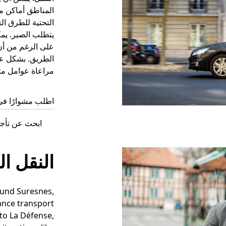
المناطق أماكن مح
التحتية للطرق الت
يتطلب الصبر. يم
على الرغم من أن
الطريق. بشكل عام
مراعاة عوامل مث
اطلب مشوارًا في
ابحث عن تأجي
النقل ال
round Suresnes,
rance transport
to La Défense,