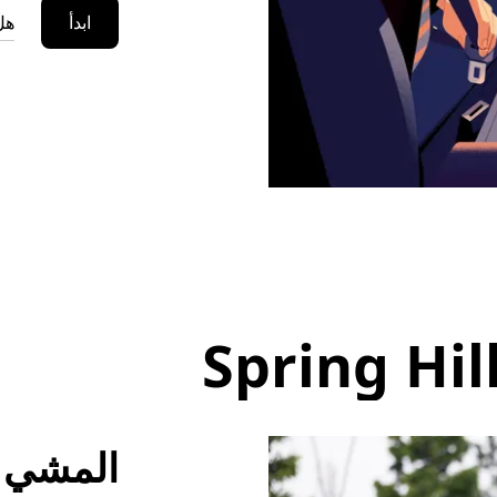
ابدأ
هل
المشي