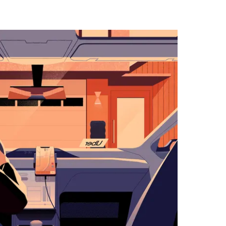
المتجه
للأسفل
لاستخدام
التقويم
واختيار
التاريخ.
اضغط
على
زر
الخروج
لإغلاق
التقويم.