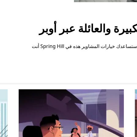
رة والعائلة عبر أوبر
سواء كنت بحاجة إلى مساحة إضافية أو ترتيبات خاصة، ستساعدك خيارات المشاوير هذه في Spring Hill أنت