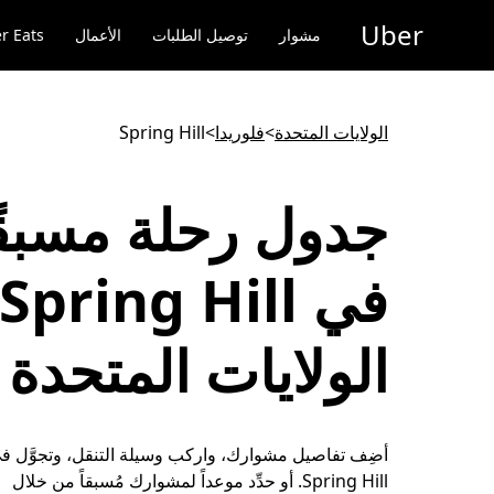
خطٍ
Uber
لوصول
مشوار
توصيل الطلبات
الأعمال
r Eats
لى
لمحتوى
لرئيسي
الولايات المتحدة
>
فلوريدا
>
Spring Hill
جدول رحلة مسبقً
الولايات المتحدة
أضِف تفاصيل مشوارك، واركب وسيلة التنقل، وتجوَّل في
Spring Hill. أو حدِّد موعداً لمشوارك مُسبقاً من خلال