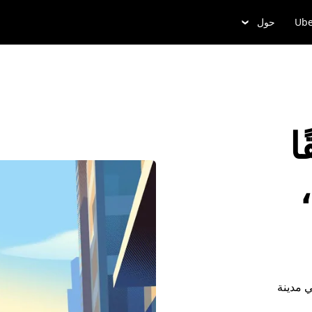
Ube
حول
ا
في Spring Hill،
 مدينة