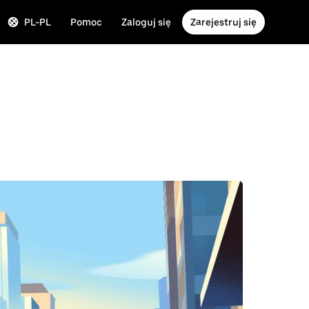
PL-PL
Pomoc
Zaloguj się
Zarejestruj się