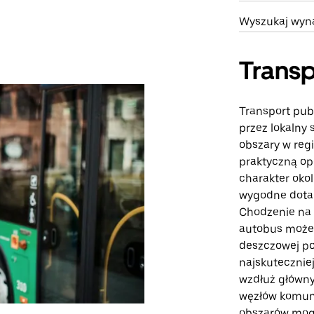
Wyszukaj wyna
Transp
Transport publ
przez lokalny
obszary w regi
praktyczną opc
charakter okol
wygodne dotar
Chodzenie na 
autobus może 
deszczowej po
najskutecznie
wzdłuż główny
węzłów komuni
obszarów mogą