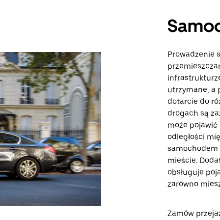
Samo
Prowadzenie 
przemieszczani
infrastruktur
utrzymane, a 
dotarcie do r
drogach są za
może pojawić s
odległości mi
samochodem je
mieście. Doda
obsługuje poj
zarówno miesz
Zamów przejazd