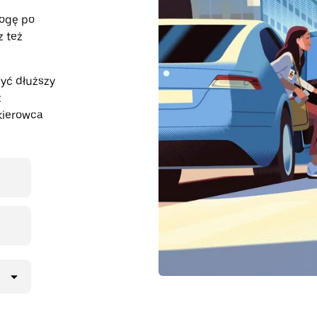
rogę po
z też
być dłuższy
z
kierowca