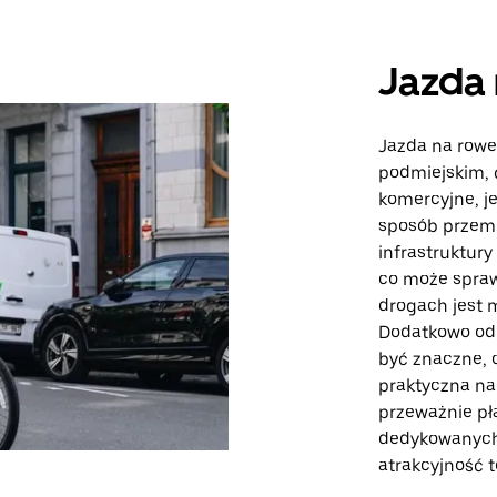
Jazda 
Jazda na rowe
podmiejskim, g
komercyjne, j
sposób przemi
infrastruktury
co może spraw
drogach jest 
Dodatkowo od
być znaczne, c
praktyczna na
przeważnie pła
dedykowanych
atrakcyjność t