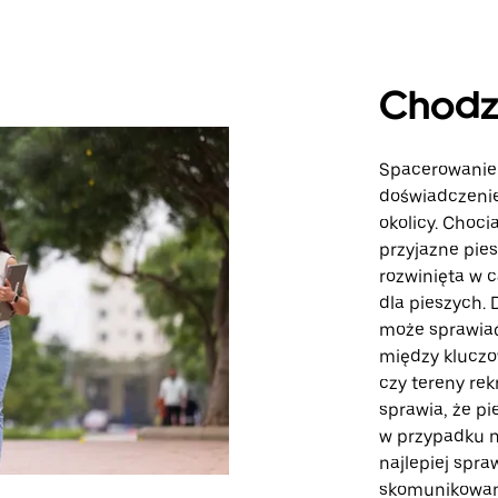
Chodz
Spacerowanie 
doświadczenie
okolicy. Choci
przyjazne pies
rozwinięta w 
dla pieszych. 
może sprawiać
między kluczo
czy tereny re
sprawia, że pi
w przypadku ni
najlepiej spra
skomunikowan