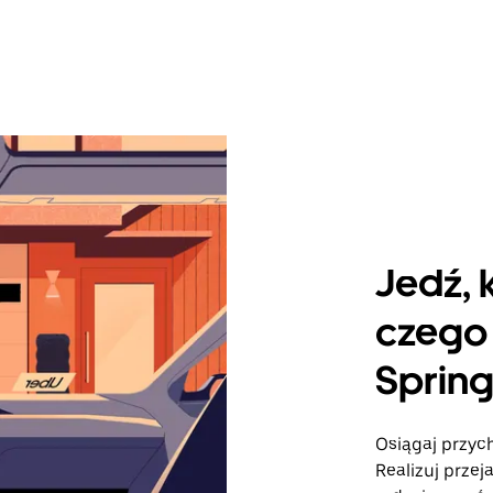
Jedź, 
czego 
Spring 
Osiągaj przych
Realizuj przej