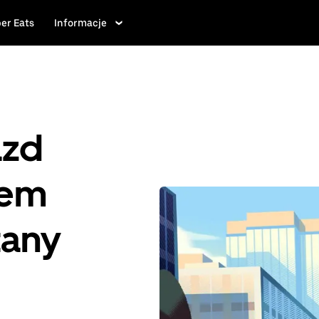
er Eats
Informacje
azd
iem
tany