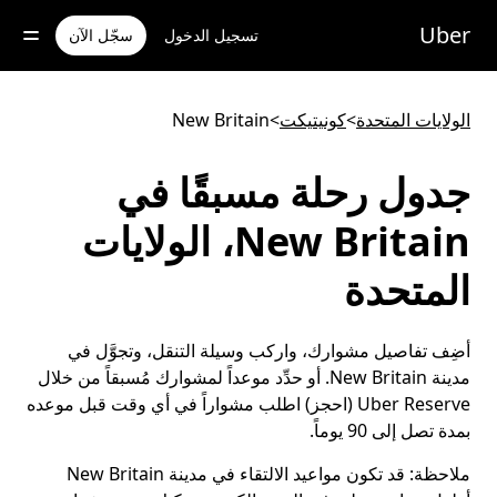
خطٍ
لوصول
Uber
تسجيل الدخول
سجّل الآن
لى
لمحتوى
لرئيسي
الولايات المتحدة
>
كونيتيكت
>
New Britain
جدول رحلة مسبقًا في
New Britain، الولايات
المتحدة
أضِف تفاصيل مشوارك، واركب وسيلة التنقل، وتجوَّل في
مدينة New Britain. أو حدِّد موعداً لمشوارك مُسبقاً من خلال
Uber Reserve (احجز) اطلب مشواراً في أي وقت قبل موعده
بمدة تصل إلى 90 يوماً.
ملاحظة:
قد تكون مواعيد الالتقاء في مدينة New Britain