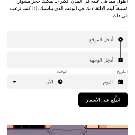
أطول مما هي عليه في المدن الكبرى. يمكنك حجز مشوار
مُسبقاً ليتم الالتقاء بك في الوقت الذي يناسبك، إذا كنت ترغب
في ذلك.
أدخِل الموقع
أدخِل الوجهة
التاريخ
الوقت
الآن
اضغط
اطَّلِع على الأسعار
على
مفتاح
السهم
المتجه
للأسفل
لاستخدام