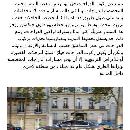
يتم دعم ركوب الدراجات في نيو بريتين ببعض البنية التحتية
المخصصة للدراجات، بما في ذلك مسار متعدد الاستخدامات
يمتد على طول طريق CTfastrak المخصص للحافلات فقط،
ويربط محطة وسط نيو بريتين بمحطة نيوينغتون جنكشن. يوفر
هذا المسار طريقًا أكثر أمانًا وسهولة لراكبي الدراجات. ومع
ذلك، قد يشكل تخطيط المدينة وتضاريسها تحديات لركوب
الدراجات في بعض المناطق حسب المسافة والارتفاع. وبينما
يمكن أن يكون ركوب الدراجات خيارًا عمليًا للرحلات القصيرة
أو للأغراض الترفيهية، إلا أن توفر مسارات الدراجات المخصصة
وترابط الطرق بشكل عام قد يختلف من منطقة لأخرى
داخل المدينة.