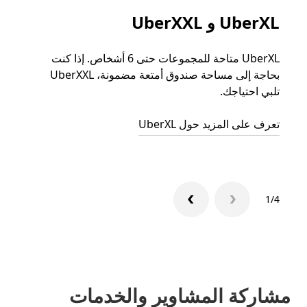
UberXL و UberXXL
الرح
UberXL متاحة للمجموعات حتى 6 أشخاص. إذا كنت
عند دع
بحاجة إلى مساحة صندوق أمتعة مضمونة، UberXXL
الجما
تلبي احتياجك.
التوصي
تعرف على المزيد حول UberXL
تعرّف 
1/4
مشاركة المشاوير والخدمات