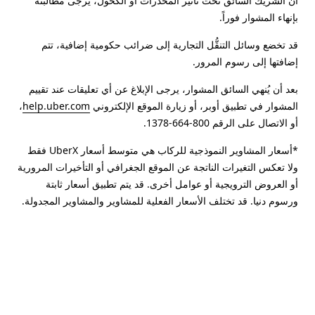
أن الشريك السائق تحت تأثير المخدرات أو الكحول، يرجى مطالبته
بإنهاء المشوار فوراً.
قد تخضع وسائل التنقُّل التجارية إلى ضرائب حكومية إضافية، تتم
إضافتها إلى رسوم المرور.
بعد أن يُنهي السائق المشوار، يرجى الإبلاغ عن أي تعليقات عند تقييم
المشوار في تطبيق أوبر، أو زيارة الموقع الإلكتروني
help.uber.com
،
أو الاتصال على الرقم 800-664-1378.
*أسعار المشاوير النموذجية للركاب هي متوسط أسعار UberX فقط
ولا تعكس التغيرات الناتجة عن الموقع الجغرافي أو التأخيرات المرورية
أو العروض الترويجية أو عوامل أخرى. قد يتم تطبيق أسعار ثابتة
ورسوم دنيا. قد تختلف الأسعار الفعلية للمشاوير والمشاوير المجدولة.