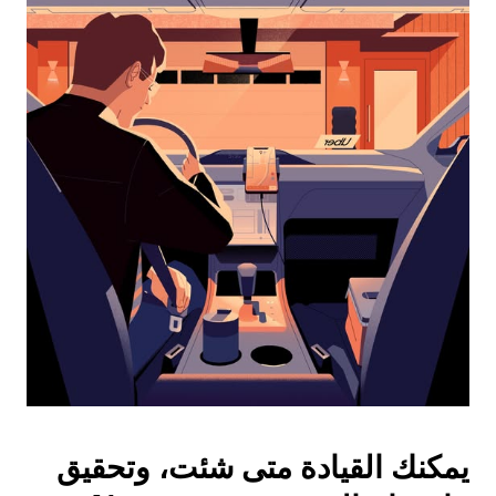
التقويم
واختيار
التاريخ.
اضغط
على
زر
الخروج
لإغلاق
التقويم.
يمكنك القيادة متى شئت، وتحقيق