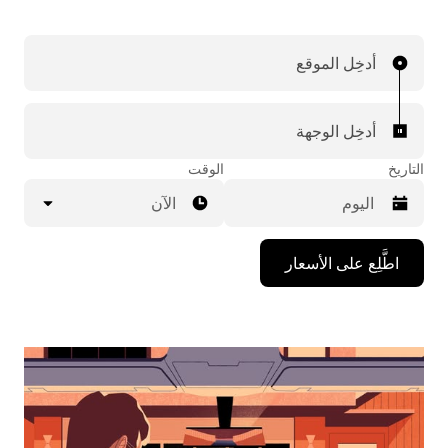
أدخِل الموقع
أدخِل الوجهة
التاريخ
الوقت
الآن
اضغط
اطَّلِع على الأسعار
على
مفتاح
السهم
المتجه
للأسفل
لاستخدام
التقويم
واختيار
التاريخ.
اضغط