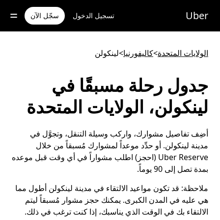
خطٍ
لوصول
Uber
تسجيل الدخول
سجّل الآن
لى
لمحتوى
لرئيسي
الولايات المتحدة
>
كاليفورنيا
>
لينكولن
جدول رحلة مسبقًا في
لينكولن، الولايات المتحدة
أضِف تفاصيل مشوارك، واركب وسيلة التنقل، وتجوَّل في
مدينة لينكولن. أو حدِّد موعداً لمشوارك مُسبقاً من خلال
Uber Reserve (احجز) اطلب مشواراً في أي وقت قبل موعده
بمدة تصل إلى 90 يوماً.
ملاحظة:
قد تكون مواعيد الالتقاء في مدينة لينكولن أطول مما
هي عليه في المدن الكبرى. يمكنك حجز مشوار مُسبقاً ليتم
الالتقاء بك في الوقت الذي يناسبك، إذا كنت ترغب في ذلك.