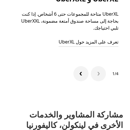
UberXL متاحة للمجموعات حتى 6 أشخاص. إذا كنت
عند دع
بحاجة إلى مساحة صندوق أمتعة مضمونة، UberXXL
الجما
تلبي احتياجك.
التوصي
تعرف على المزيد حول UberXL
تعرّف 
1/4
مشاركة المشاوير والخدمات
الأخرى في لينكولن، كاليفورنيا