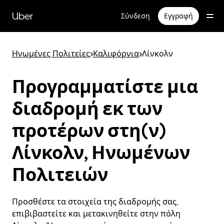
Μετάβαση
στο
Uber
Σύνδεση
Εγγραφή
κύριο
περιεχόμενο
Ηνωμένες Πολιτείες
>
Καλιφόρνια
>
Λίνκολν
Προγραμματίστε μια
διαδρομή εκ των
προτέρων στη(ν)
Λίνκολν, Ηνωμένων
Πολιτειών
Προσθέστε τα στοιχεία της διαδρομής σας,
επιβιβαστείτε και μετακινηθείτε στην πόλη