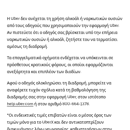
Η Uber δεν ανέχεται τη χρήση αλκοόλ ή ναρκωτικών ουσιών
από τους οδηγούς που χρησιμοποιούν την εφαρμογή Uber.
Αν πιστεύετε ότι ο οδηγός σας βρίσκεται υπό την επήρεια
ναρκωτικών ουσιών ή αλκοόλ, ζητήστε του να τερματίσει
αμέσως τη διαδρομή.
Τα επαγγελματικά οχήματα ενδέχεται να υπόκεινται σε
πρόσθετους κρατικούς φόρους, οι οποίοι εφαρμόζονται
ανεξάρτητα και επιπλέον των διοδίων.
Αφού ο οδηγός ολοκληρώσει τη διαδρομή, μπορείτε να
αναφέρετε τυχόν σχόλια κατά τη βαθμολόγηση της
διαδρομής σας στην εφαρμογή Uber, στον ιστότοπο
help.uber.com
ή στον αριθμό 800-664-1378.
*Οι ενδεικτικές τιμές επιβατών είναι ο μέσος όρος των
τιμών μόνο για το UberX και δεν αντικατοπτρίζουν
διακυμάνσεις λόγω γεωγραφίας, καθυστερήσεων στην