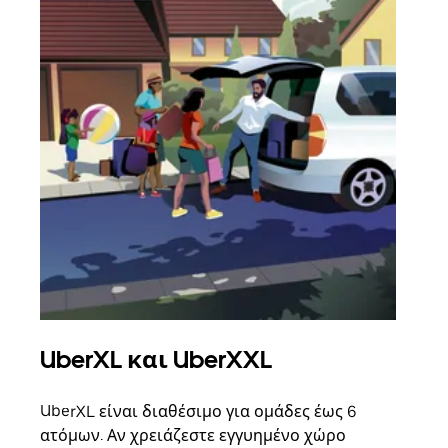
UberXL και UberXXL
Ομ
UberXL είναι διαθέσιμο για ομάδες έως 6
Όταν
ατόμων. Αν χρειάζεστε εγγυημένο χώρο
οικο