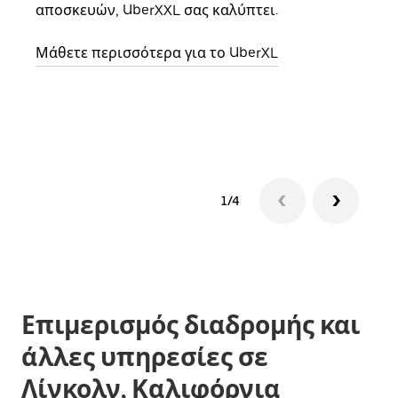
αποσκευών, UberXXL σας καλύπτει.
κάθε
σημε
Μάθετε περισσότερα για το UberXL
Μάθε
δια
1/4
Επιμερισμός διαδρομής και
άλλες υπηρεσίες σε
Λίνκολν, Καλιφόρνια