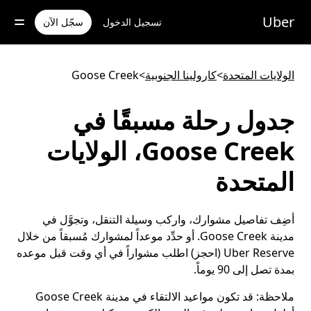
خطٍ
لوصول
Uber
تسجيل الدخول
سجّل الآن
لى
لمحتوى
لرئيسي
الولايات المتحدة
>
كارولينا الجنوبية
>
Goose Creek
جدول رحلة مسبقًا في
Goose Creek، الولايات
المتحدة
أضِف تفاصيل مشوارك، واركب وسيلة التنقل، وتجوَّل في
مدينة Goose Creek. أو حدِّد موعداً لمشوارك مُسبقاً من خلال
Uber Reserve (احجز) اطلب مشواراً في أي وقت قبل موعده
بمدة تصل إلى 90 يوماً.
ملاحظة:
قد تكون مواعيد الالتقاء في مدينة Goose Creek