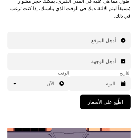
أطول مما هي عليه في المدن الكبرى. يمكنك حجز مشوار
مُسبقاً ليتم الالتقاء بك في الوقت الذي يناسبك، إذا كنت ترغب
في ذلك.
أدخِل الموقع
أدخِل الوجهة
التاريخ
الوقت
الآن
اضغط
اطَّلِع على الأسعار
على
مفتاح
السهم
المتجه
للأسفل
لاستخدام