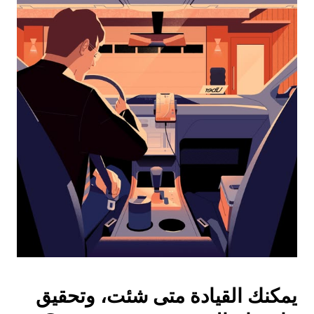
التقويم
واختيار
التاريخ.
اضغط
على
زر
الخروج
لإغلاق
التقويم.
يمكنك القيادة متى شئت، وتحقيق