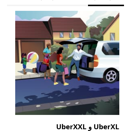
UberXL و UberXXL
الرح