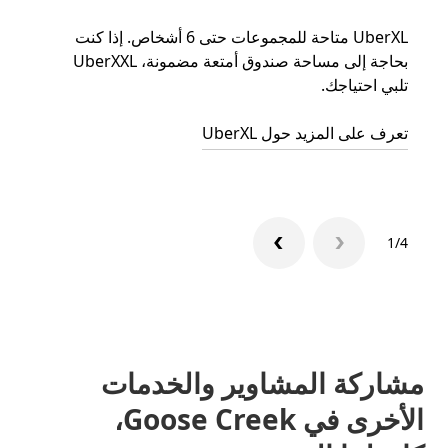
UberXL متاحة للمجموعات حتى 6 أشخاص. إذا كنت
عند دع
بحاجة إلى مساحة صندوق أمتعة مضمونة، UberXXL
الجما
تلبي احتياجك.
التوصي
تعرف على المزيد حول UberXL
تعرّف 
1/4
مشاركة المشاوير والخدمات
الأخرى في Goose Creek،