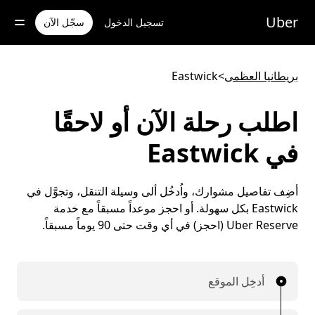
خطٍ
لوصول
Uber
تسجيل الدخول
سجّل الآن
لى
لمحتوى
لرئيسي
بريطانيا العظمى
>
Eastwick
اطلب رحلة الآن أو لاحقًا
في Eastwick
أضِف تفاصيل مشوارك، واُدخُل ألى وسيلة التنقل، وتجوَّل في
Eastwick بكل سهولة. أو احجز موعداً مسبقاً مع خدمة
Uber Reserve (احجز) في أي وقت حتى 90 يوماً مسبقاً.
أدخِل الموقع