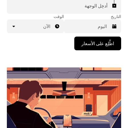
أدخِل الوجهة
التاريخ
الوقت
الآن
اضغط
اطَّلِع على الأسعار
على
مفتاح
السهم
المتجه
للأسفل
لاستخدام
التقويم
واختيار
التاريخ.
اضغط
على
زر
الخروج
لإغلاق
التقويم.