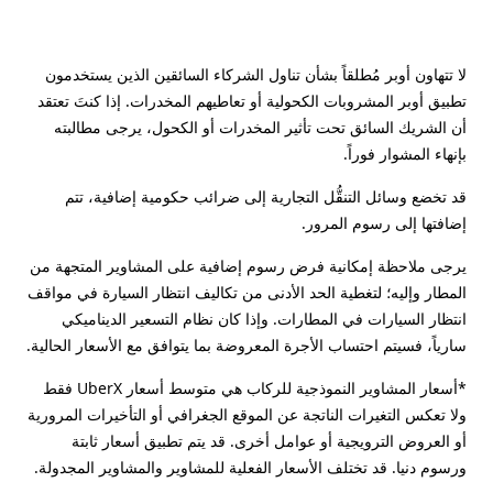
لا تتهاون أوبر مُطلقاً بشأن تناول الشركاء السائقين الذين يستخدمون
تطبيق أوبر المشروبات الكحولية أو تعاطيهم المخدرات. إذا كنتَ تعتقد
أن الشريك السائق تحت تأثير المخدرات أو الكحول، يرجى مطالبته
بإنهاء المشوار فوراً.
قد تخضع وسائل التنقُّل التجارية إلى ضرائب حكومية إضافية، تتم
إضافتها إلى رسوم المرور.
يرجى ملاحظة إمكانية فرض رسوم إضافية على المشاوير المتجهة من
المطار وإليه؛ لتغطية الحد الأدنى من تكاليف انتظار السيارة في مواقف
انتظار السيارات في المطارات. وإذا كان نظام التسعير الديناميكي
سارياً، فسيتم احتساب الأجرة المعروضة بما يتوافق مع الأسعار الحالية.
*أسعار المشاوير النموذجية للركاب هي متوسط أسعار UberX فقط
ولا تعكس التغيرات الناتجة عن الموقع الجغرافي أو التأخيرات المرورية
أو العروض الترويجية أو عوامل أخرى. قد يتم تطبيق أسعار ثابتة
ورسوم دنيا. قد تختلف الأسعار الفعلية للمشاوير والمشاوير المجدولة.