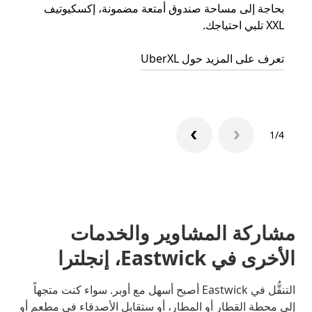
بحاجة إلى مساحة صندوق أمتعة مضمونة، إكسكيوتيف
الجما
XXL تلبي احتياجك.
التوصي
تعرف على المزيد حول UberXL
تعرّف 
1/4
مشاركة المشاوير والخدمات
الأخرى في Eastwick، إنجلترا
التنقُّل في Eastwick أصبح أسهل مع أوبر. سواء كنت متجهاً
إلى محطة القطار أو المطار، أو ستقابل الأصدقاء في مطعم أو