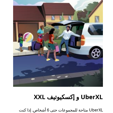
UberXL و إكسكيوتيف XXL
الرح
UberXL متاحة للمجموعات حتى 6 أشخاص. إذا كنت
عند دع