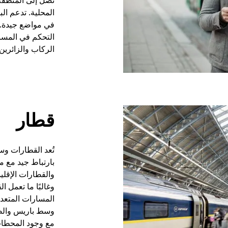
تصل إلى المنطقة
المحلية. تدعم الب
في مواضع جيدة. تُع
التحكم في المسا
الركاب والزائرين
قطار
تُعد القطارات وسي
بارتباط جيد مع م
والقطارات الإقلي
وغالبًا ما تعمل 
المسارات المتعدد
وسط باريس والضو
مع وجود المحطات