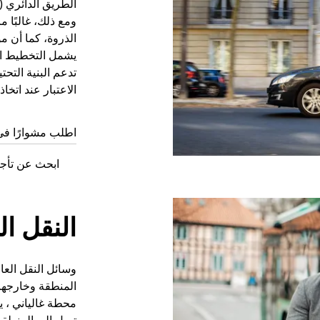
ومع ذلك، غالبًا 
الذروة، كما أن 
يشمل التخطيط ال
تدعم البنية التح
الاعتبار عند اتخاذ
اطلب مشوارًا في Bagnolet ال
ابحث عن تأجير السيا
النقل ال
وسائل النقل العا
محطة غالياني ، ي