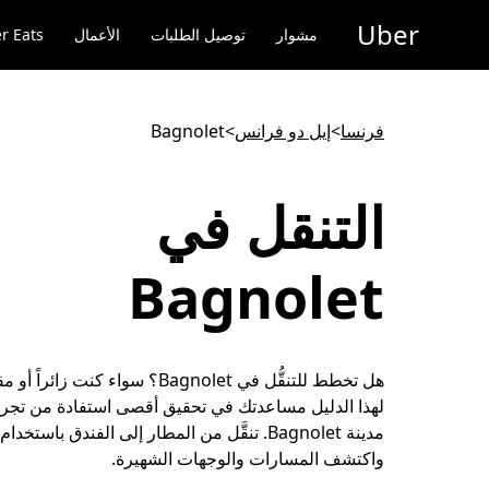
خطٍ
Uber
لوصول
مشوار
توصيل الطلبات
الأعمال
r Eats
لى
لمحتوى
لرئيسي
فرنسا
>
إيل دو فرانس
>
Bagnolet
التنقل في
Bagnolet
هل تخطط للتنقُّل في Bagnolet؟ سواء كنت زائ
لهذا الدليل مساعدتك في تحقيق أقصى استفادة من تجربة 
مدينة Bagnolet. تنقَّل من المطار إلى الفندق باستخ
واكتشف المسارات والوجهات الشهيرة.