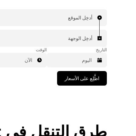
أدخِل الموقع
أدخِل الوجهة
التاريخ
الوقت
الآن
اضغط
اطَّلِع على الأسعار
على
مفتاح
السهم
المتجه
للأسفل
لاستخدام
التقويم
واختيار
طرق التنقل في Bagnolet
التاريخ.
اضغط