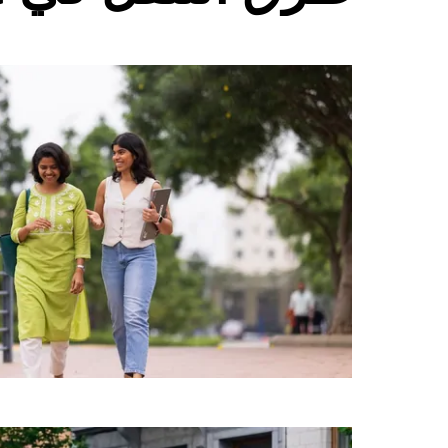
على
زر
الخروج
لإغلاق
التقويم.