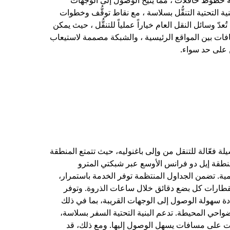
 خطوط حافلات ، مما يتيح الوصول إلى الوجهات
نية التحتية التنقُّل بسلاسة ، مع نقاط توقُّف وخطوات
دّ وسائل النقل العام خياراً عملياً للتنقُّل ، حيث يمكن
فات بين المواقع الرئيسية ، والشبكة مصممة لاستيعاب
 على حد سواء.
لة فعّالة للتنقل من وإلى باغنوليه، حيث تتمتع المنطقة
نطقة إيل دو فرانس الأوسع عبر شبكتي المترو
مية. تضمن الجداول المنتظمة توفر الخدمة باستمرار،
القطارات كل بضع دقائق خلال ساعات الذروة. وتوفر
ة سهولة الوصول إلى الوجهات القريبة، بما في ذلك
احي المحيطة. تدعم البنية التحتية السفر بسلاسة،
 على مسافات يسهل الوصول إليها. ومع ذلك، قد