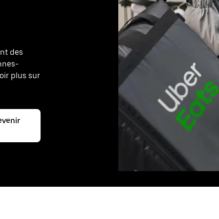
ant des
ennes-
oir plus sur
evenir