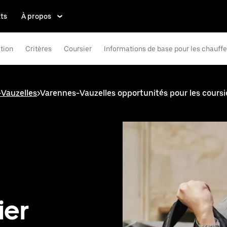
ts
À propos
tion
Critères
Coursier
Informations de base pour les chauff
Vauzelles
>
Varennes-Vauzelles opportunités pour les coursi
ier