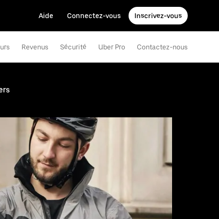
Aide
Connectez-vous
Inscrivez-vous
eurs
Revenus
Sécurité
Uber Pro
Contactez-nous
ers