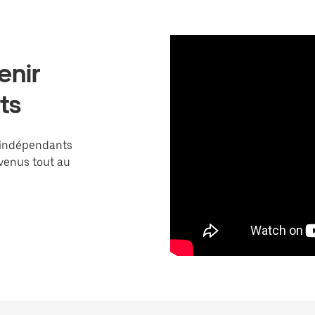
enir
ts
 indépendants
venus tout au