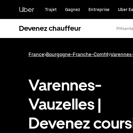
Passer
au
Uber
Trajet
Gagnez
Entreprise
Uber Ea
contenu
principal
Devenez chauffeur
Présenta
France
>
Bourgogne-Franche-Comté
>
Varennes-
Varennes-
Vauzelles |
Devenez cours