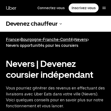
Passer
au
Uber
Connectez-vous
Inscrivez-vous
contenu
principal
Devenez chauffeur
France
>
Bourgogne-Franche-Comté
>
Nevers
>
Nevers opportunités pour les coursiers
Nevers | Devenez
coursier indépendant
Vous pourriez générer des revenus en effectuant des
livraisons avec Uber Eats dans votre ville (Nevers).
Voici quelques conseils pour en savoir plus sur notre
fonctionnement et vous lancer.