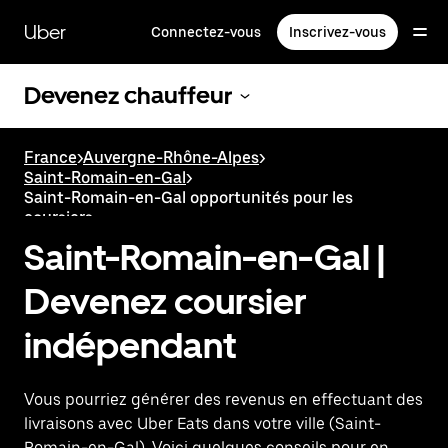
Passer
au
Uber
Connectez-vous
Inscrivez-vous
contenu
principal
Devenez chauffeur
France
>
Auvergne-Rhône-Alpes
>
Saint-Romain-en-Gal
>
Saint-Romain-en-Gal opportunités pour les
coursiers
Saint-Romain-en-Gal |
Devenez coursier
indépendant
Vous pourriez générer des revenus en effectuant des
livraisons avec Uber Eats dans votre ville (Saint-
Romain-en-Gal). Voici quelques conseils pour en