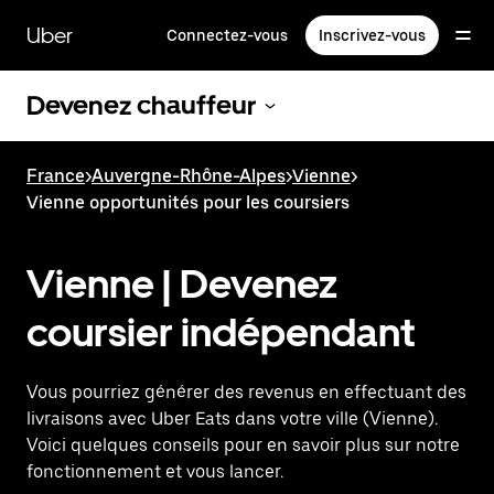
Passer
au
Uber
Connectez-vous
Inscrivez-vous
contenu
principal
Devenez chauffeur
France
>
Auvergne-Rhône-Alpes
>
Vienne
>
Vienne opportunités pour les coursiers
Vienne | Devenez
coursier indépendant
Vous pourriez générer des revenus en effectuant des
livraisons avec Uber Eats dans votre ville (Vienne).
Voici quelques conseils pour en savoir plus sur notre
fonctionnement et vous lancer.