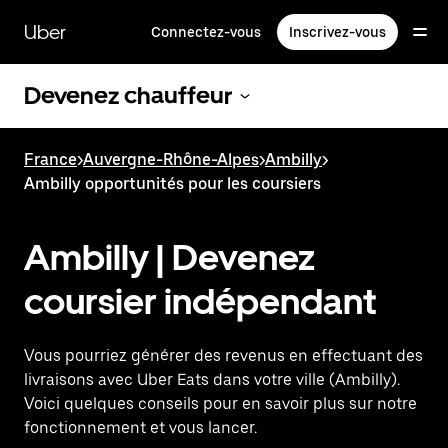
Passer
au
Uber
Connectez-vous
Inscrivez-vous
contenu
principal
Devenez chauffeur
France
>
Auvergne-Rhône-Alpes
>
Ambilly
>
Ambilly opportunités pour les coursiers
Ambilly | Devenez
coursier indépendant
Vous pourriez générer des revenus en effectuant des
livraisons avec Uber Eats dans votre ville (Ambilly).
Voici quelques conseils pour en savoir plus sur notre
fonctionnement et vous lancer.