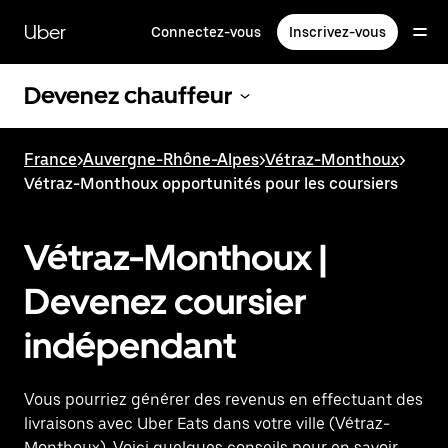
Passer
au
Uber
Connectez-vous
Inscrivez-vous
contenu
principal
Devenez chauffeur
France
>
Auvergne-Rhône-Alpes
>
Vétraz-Monthoux
>
Vétraz-Monthoux opportunités pour les coursiers
Vétraz-Monthoux |
Devenez coursier
indépendant
Vous pourriez générer des revenus en effectuant des
livraisons avec Uber Eats dans votre ville (Vétraz-
Monthoux). Voici quelques conseils pour en savoir