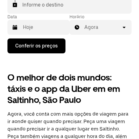
Informe o destino
Data
Horário
Agora
Pressione
Conferir os preços
a
seta
para
baixo
para
O melhor de dois mundos:
interagir
com
táxis e o app da Uber em em
o
calendário
Saltinho, São Paulo
e
selecionar
uma
Agora, você conta com mais opções de viagem para
data.
Pressione
ir aonde quiser quando precisar. Peça uma viagem
a
quando precisar ir a qualquer lugar em Saltinho.
tecla
Peça também viagens a qualquer hora do dia, além
“ESC”