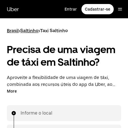
Pular
para
Uber
Entrar
Cadastrar-se
o
conteúdo
principal
Brasil
>
Saltinho
>
Taxi Saltinho
Precisa de uma viagem
de táxi em Saltinho?
Aproveite a flexibilidade de uma viagem de táxi,
combinada aos recursos úteis do app da Uber, ao
viajar pelo UberX em Saltinho. Você pode solicitar
More
viagens de última hora, agendá-las online ou pelo
app para qualquer hora do dia, bem como aproveitar
preços definidos e econômicos. Peça uma viagem
Informe o local
facilmente pelo app da Uber.