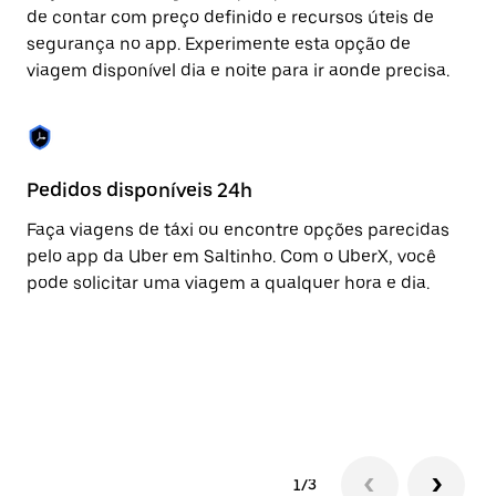
para
de contar com preço definido e recursos úteis de
fechar
segurança no app. Experimente esta opção de
o
viagem disponível dia e noite para ir aonde precisa.
calendário.
Pedidos disponíveis 24h
Re
Faça viagens de táxi ou encontre opções parecidas
A 
pelo app da Uber em Saltinho. Com o UberX, você
to
pode solicitar uma viagem a qualquer hora e dia.
de
co
am
e 
co
1/3