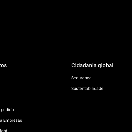
tos
Cidadania global
Segurança
Sustentabilidade
s
 pedido
ra Empresas
ight