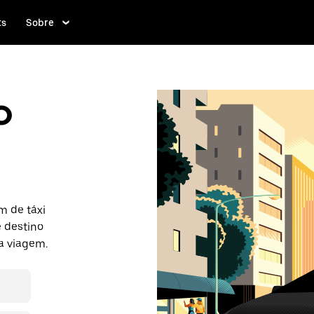
ts
Sobre
o
m de táxi
e destino
ma viagem.