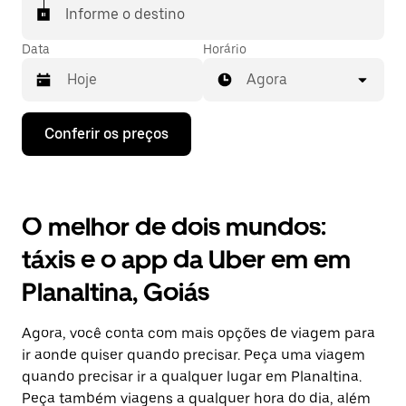
Informe o destino
Data
Horário
Agora
Pressione
Conferir os preços
a
seta
para
baixo
para
O melhor de dois mundos:
interagir
com
táxis e o app da Uber em em
o
calendário
Planaltina, Goiás
e
selecionar
uma
Agora, você conta com mais opções de viagem para
data.
Pressione
ir aonde quiser quando precisar. Peça uma viagem
a
quando precisar ir a qualquer lugar em Planaltina.
tecla
Peça também viagens a qualquer hora do dia, além
“ESC”