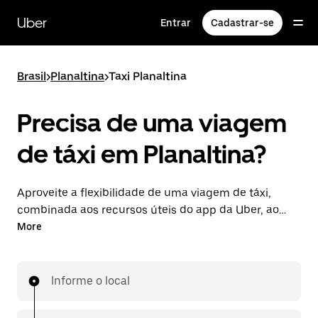
Pular
para
Uber
Entrar
Cadastrar-se
o
conteúdo
principal
Brasil
>
Planaltina
>
Taxi Planaltina
Precisa de uma viagem
de táxi em Planaltina?
Aproveite a flexibilidade de uma viagem de táxi,
combinada aos recursos úteis do app da Uber, ao
viajar pelo UberX em Planaltina. Você pode solicitar
More
viagens de última hora, agendá-las online ou pelo
app para qualquer hora do dia, bem como aproveitar
preços definidos e econômicos. Peça uma viagem
Informe o local
facilmente pelo app da Uber.