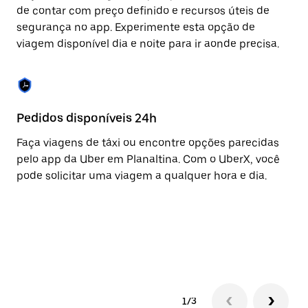
para
de contar com preço definido e recursos úteis de
fechar
segurança no app. Experimente esta opção de
o
viagem disponível dia e noite para ir aonde precisa.
calendário.
Pedidos disponíveis 24h
Re
Faça viagens de táxi ou encontre opções parecidas
A 
pelo app da Uber em Planaltina. Com o UberX, você
to
pode solicitar uma viagem a qualquer hora e dia.
de
co
am
e 
co
1/3