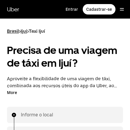
Pular
para
Uber
Entrar
Cadastrar-se
o
conteúdo
principal
Brasil
>
Ijuí
>
Taxi Ijuí
Precisa de uma viagem
de táxi em Ijuí?
Aproveite a flexibilidade de uma viagem de táxi,
combinada aos recursos úteis do app da Uber, ao
viajar pelo UberX em Ijuí. Você pode solicitar viagens
More
de última hora, agendá-las online ou pelo app para
qualquer hora do dia, bem como aproveitar preços
definidos e econômicos. Peça uma viagem
Informe o local
facilmente pelo app da Uber.