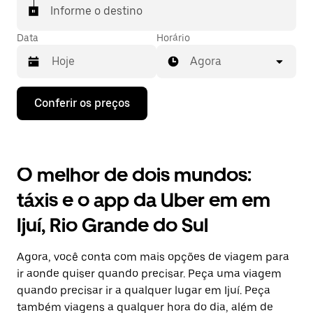
Informe o destino
Data
Horário
Agora
Pressione
Conferir os preços
a
seta
para
baixo
para
O melhor de dois mundos:
interagir
com
táxis e o app da Uber em em
o
calendário
Ijuí, Rio Grande do Sul
e
selecionar
uma
Agora, você conta com mais opções de viagem para
data.
Pressione
ir aonde quiser quando precisar. Peça uma viagem
a
quando precisar ir a qualquer lugar em Ijuí. Peça
tecla
também viagens a qualquer hora do dia, além de
“ESC”