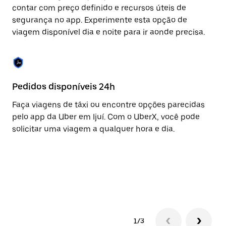
para
contar com preço definido e recursos úteis de
fechar
segurança no app. Experimente esta opção de
o
viagem disponível dia e noite para ir aonde precisa.
calendário.
Pedidos disponíveis 24h
Re
Faça viagens de táxi ou encontre opções parecidas
A 
pelo app da Uber em Ijuí. Com o UberX, você pode
to
solicitar uma viagem a qualquer hora e dia.
su
co
am
e 
co
1/3