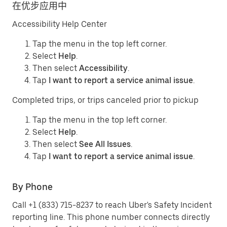
在优步应用中
Accessibility Help Center
Tap the menu in the top left corner.
Select
Help
.
Then select
Accessibility
.
Tap
I want to report a service animal issue
.
Completed trips, or trips canceled prior to pickup
Tap the menu in the top left corner.
Select
Help
.
Then select
See All Issues
.
Tap
I want to report a service animal issue
.
By Phone
Call +1 (833) 715-8237 to reach Uber's Safety Incident
reporting line. This phone number connects directly