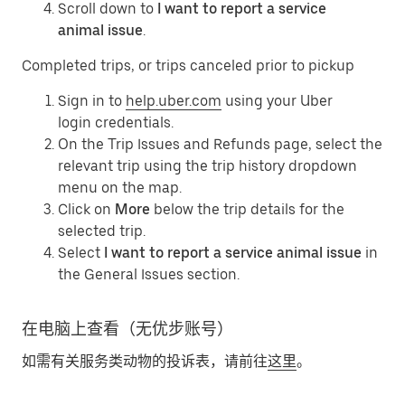
Scroll down to
I want to report a service
animal issue
.
Completed trips, or trips canceled prior to pickup
Sign in to
help.uber.com
using your Uber
login credentials.
On the Trip Issues and Refunds page, select the
relevant trip using the trip history dropdown
menu on the map.
Click on
More
below the trip details for the
selected trip.
Select
I want to report a service animal issue
in
the General Issues section.
在电脑上查看（无优步账号）
如需有关服务类动物的投诉表，请前往
这里
。