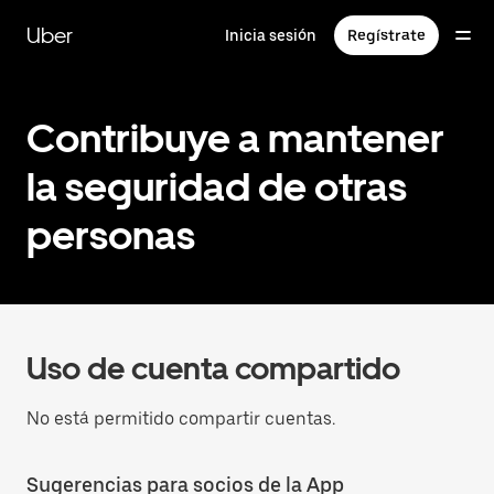
Saltar
al
Uber
Inicia sesión
Regístrate
contenido
principal
Contribuye a mantener
la seguridad de otras
personas
Uso de cuenta compartido
No está permitido compartir cuentas.
Sugerencias para socios de la App