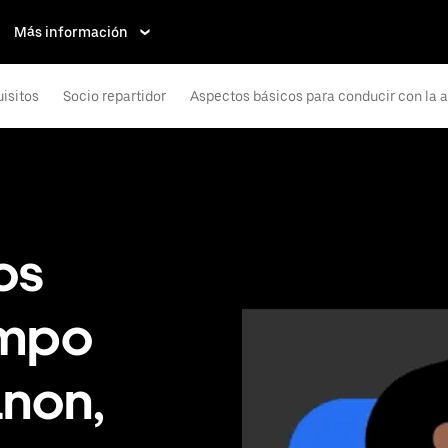
Más información
isitos
Socio repartidor
Aspectos básicos para conducir con la 
os
empo
anon,