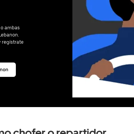
s o ambas
 Lebanon.
 regístrate
anon
o chofer o repartidor