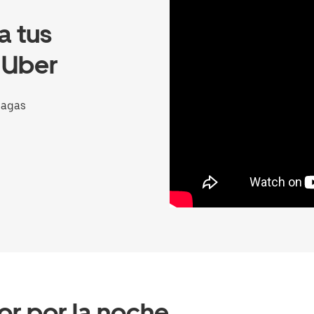
a tus
 Uber
hagas
or por la noche