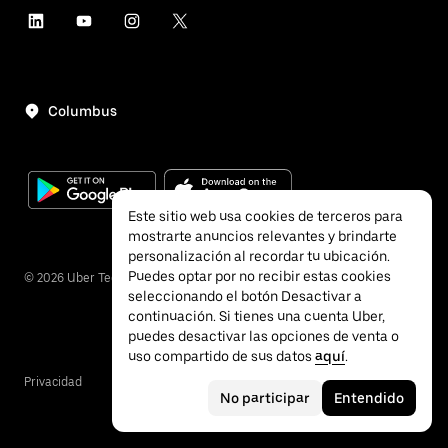
Columbus
Este sitio web usa cookies de terceros para
mostrarte anuncios relevantes y brindarte
personalización al recordar tu ubicación.
Puedes optar por no recibir estas cookies
©
2026
Uber Technologies, Inc.
seleccionando el botón Desactivar a
continuación. Si tienes una cuenta Uber,
puedes desactivar las opciones de venta o
uso compartido de sus datos
aquí
.
Privacidad
Accesibilidad
Términos
No participar
Entendido