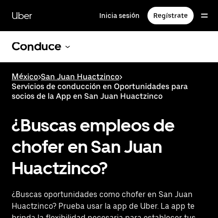
Saltar
al
Uber
Inicia sesión
Regístrate
contenido
principal
Conduce
México
>
San Juan Huactzinco
>
Servicios de conducción en Oportunidades para
socios de la App en San Juan Huactzinco
¿Buscas empleos de
chofer en San Juan
Huactzinco?
¿Buscas oportunidades como chofer en San Juan
Huactzinco? Prueba usar la app de Uber. La app te
brinda la flexibilidad necesaria para establecer tus