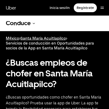
Saltar
al
Uber
Inicia sesión
Regístrate
contenido
principal
Conduce
México
>
Santa María Acuitlapilco
>
Servicios de conducción en Oportunidades para
socios de la App en Santa María Acuitlapilco
¿Buscas empleos de
chofer en Santa María
Acuitlapilco?
¿Buscas oportunidades como chofer en Santa María
Acuitlapilco? Prueba usar la app de Uber. La app te
brinda la flexibilidad necesaria para establecer tus