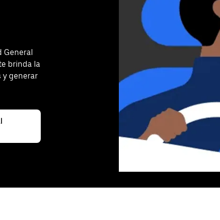
d General
e brinda la
s y generar
l