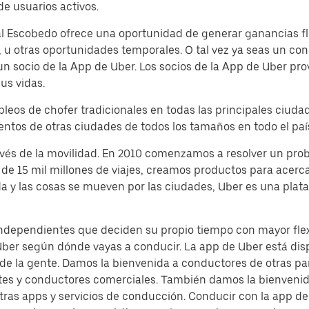
e usuarios activos.
 Escobedo ofrece una oportunidad de generar ganancias flex
 u otras oportunidades temporales. O tal vez ya seas un con
 socio de la App de Uber. Los socios de la App de Uber pro
us vidas.
pleos de chofer tradicionales en todas las principales ciud
ientos de otras ciudades de todos los tamaños en todo el paí
avés de la movilidad. En 2010 comenzamos a resolver un pr
de 15 mil millones de viajes, creamos productos para acerca
da y las cosas se mueven por las ciudades, Uber es una pla
independientes que deciden su propio tiempo con mayor flexi
Uber según dónde vayas a conducir. La app de Uber está dis
 de la gente. Damos la bienvenida a conductores de otras pa
tes y conductores comerciales. También damos la bienvenida
tras apps y servicios de conducción. Conducir con la app 