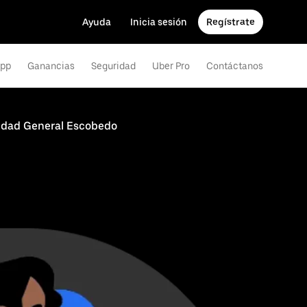
Ayuda
Inicia sesión
Regístrate
app
Ganancias
Seguridad
Uber Pro
Contáctanos
iudad General Escobedo