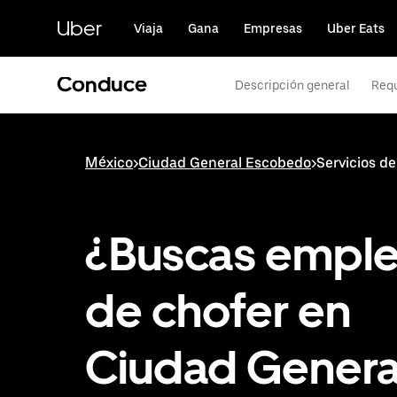
Saltar
al
Uber
Viaja
Gana
Empresas
Uber Eats
contenido
principal
Conduce
Descripción general
Requ
México
>
Ciudad General Escobedo
>
Servicios d
¿Buscas empl
de chofer en
Ciudad Genera