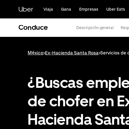
Saltar
al
Uber
Viaja
Gana
Empresas
Uber Eats
contenido
principal
Conduce
Descripción general
Requ
México
>
Ex-Hacienda Santa Rosa
>
Servicios de
¿Buscas empl
de chofer en E
Hacienda Sant