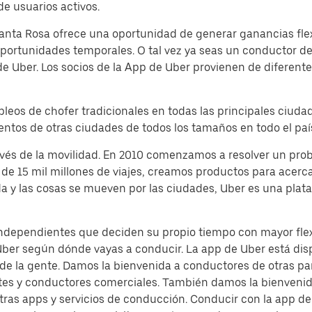
e usuarios activos.
nta Rosa ofrece una oportunidad de generar ganancias flexi
 oportunidades temporales. O tal vez ya seas un conductor d
de Uber. Los socios de la App de Uber provienen de diferente
pleos de chofer tradicionales en todas las principales ciud
ientos de otras ciudades de todos los tamaños en todo el paí
avés de la movilidad. En 2010 comenzamos a resolver un pr
de 15 mil millones de viajes, creamos productos para acerca
da y las cosas se mueven por las ciudades, Uber es una pla
independientes que deciden su propio tiempo con mayor flexi
Uber según dónde vayas a conducir. La app de Uber está dis
 de la gente. Damos la bienvenida a conductores de otras pa
tes y conductores comerciales. También damos la bienvenida
tras apps y servicios de conducción. Conducir con la app 