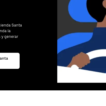
cienda Santa
inda la
s y generar
Santa