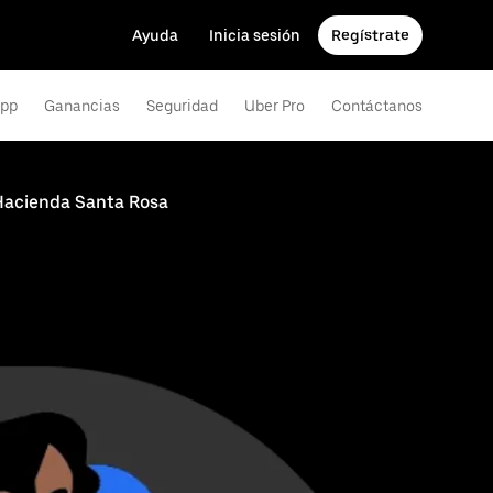
Ayuda
Inicia sesión
Regístrate
app
Ganancias
Seguridad
Uber Pro
Contáctanos
-Hacienda Santa Rosa