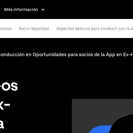
Más información
isitos
Socio repartidor
Aspectos básicos para conducir con la 
 conducción en Oportunidades para socios de la App en Ex
eos
x-
a