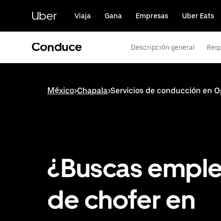
Saltar
al
Uber
Viaja
Gana
Empresas
Uber Eats
contenido
principal
Conduce
Descripción general
Requ
México
>
Chapala
>
Servicios de conducción en O
¿Buscas empl
de chofer en