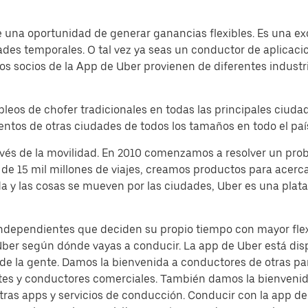
 una oportunidad de generar ganancias flexibles. Es una exc
dades temporales. O tal vez ya seas un conductor de aplicac
os socios de la App de Uber provienen de diferentes industr
pleos de chofer tradicionales en todas las principales ciud
ientos de otras ciudades de todos los tamaños en todo el paí
avés de la movilidad. En 2010 comenzamos a resolver un pr
de 15 mil millones de viajes, creamos productos para acerca
da y las cosas se mueven por las ciudades, Uber es una pla
independientes que deciden su propio tiempo con mayor flexi
Uber según dónde vayas a conducir. La app de Uber está dis
 de la gente. Damos la bienvenida a conductores de otras pa
tes y conductores comerciales. También damos la bienvenida
tras apps y servicios de conducción. Conducir con la app 