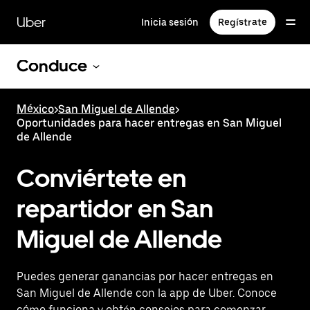
Saltar
al
Uber
Inicia sesión
Regístrate
contenido
principal
Conduce
México
>
San Miguel de Allende
>
Oportunidades para hacer entregas en San Miguel
de Allende
Conviértete en
repartidor en San
Miguel de Allende
Puedes generar ganancias por hacer entregas en
San Miguel de Allende con la app de Uber. Conoce
cómo funciona y obtén consejos para comenzar.