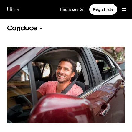
Saltar
al
Uber
Inicia sesión
Regístrate
contenido
principal
Conduce